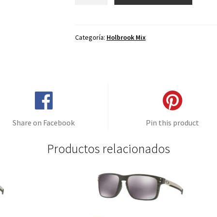
de
repuesto
para
Oakley
Categoría:
Holbrook Mix
Holbrook
Mix
Negro
Aventura
cantidad
Share on Facebook
Pin this product
Productos relacionados