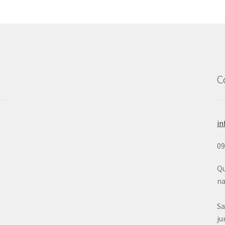
C
in
0
Qu
na
Sa
ju