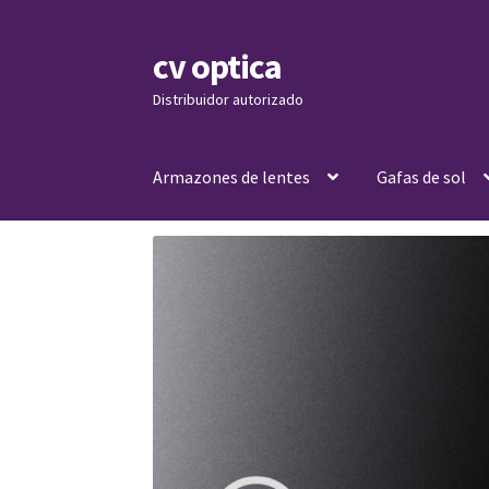
cv optica
Skip
Skip
to
to
Distribuidor autorizado
navigation
content
Armazones de lentes
Gafas de sol