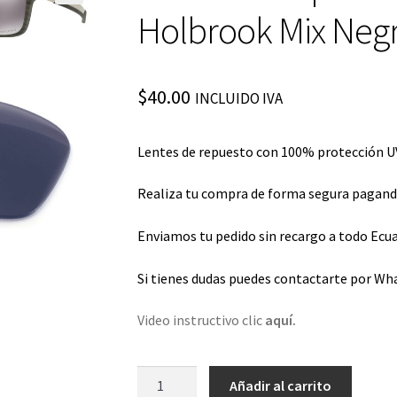
Holbrook Mix Neg
$
40.00
INCLUIDO IVA
Lentes de repuesto con 100% protección UV
Realiza tu compra de forma segura pagando 
Enviamos tu pedido sin recargo a todo Ecua
Si tienes dudas puedes contactarte por Wh
Video instructivo clic
aquí.
Lentes
Añadir al carrito