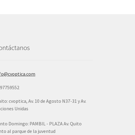
ontáctanos
fo@cvoptica.com
997759552
ito: cvoptica, Av. 10 de Agosto N37-31 y Av.
ciones Unidas
nto Domingo: PAMBIL - PLAZA Av. Quito
nto al parque de la juventud