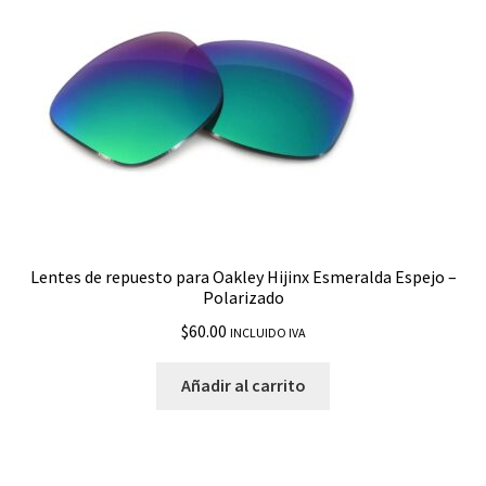
Latch Square
Leffingwell
M 2 Frame
M Frame 2.0 Strike
M Frame Strike
Lentes de repuesto para Oakley Hijinx Esmeralda Espejo –
Polarizado
M Frame Sweep
$
60.00
INCLUIDO IVA
Mainlink
Añadir al carrito
Manorburn
Mercenary