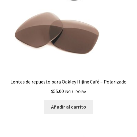
TargetLine
Thinlink
Tincan
Tinfoil
Tinfoil Carbon
Lentes de repuesto para Oakley Hijinx Café – Polarizado
Tombstone SI
$
55.00
INCLUIDO IVA
Triggerman
Añadir al carrito
Trillbe X
Turbine