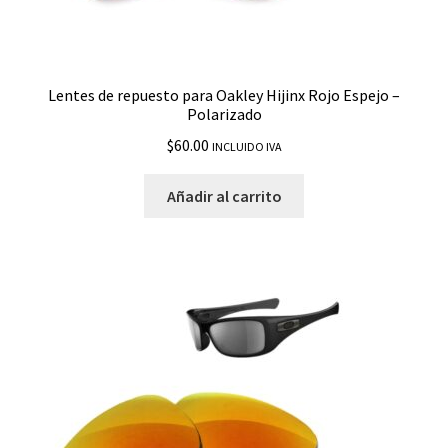
Hijinx
Holbrook
Lentes de repuesto para Oakley Hijinx Rojo Espejo –
Polarizado
Holbrook Metal
$
60.00
INCLUIDO IVA
Holbrook Mix
Añadir al carrito
Holbrook Round R
Holbrook XL
Holbrook XS
Holston
HSTN