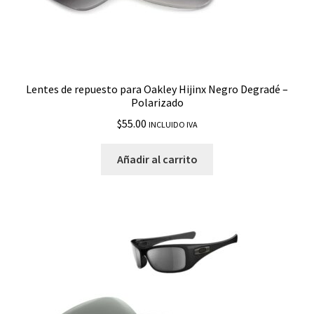
Sliver XL
Splice
Split Jacket
Lentes de repuesto para Oakley Hijinx Negro Degradé –
Polarizado
Split Shot
$
55.00
INCLUIDO IVA
Split Time
Añadir al carrito
Square Wire
Step Up
Straightback
Straight Jacket