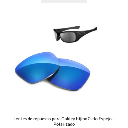
Outpace
Parlay
Pit Boss
Pit Bull
Pitchman R
Plaintiff
Plazma
Portal
Lentes de repuesto para Oakley Hijinx Cielo Espejo –
Polarizado
Probation