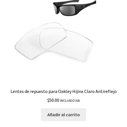
Double Edge
Drop In
Drop Point
Ejector
Elmont M
Elmont L
Lentes de repuesto para Oakley Hijinx Claro Antireflejo
$
50.00
INCLUIDO IVA
Enduro
Añadir al carrito
EV Zero Path