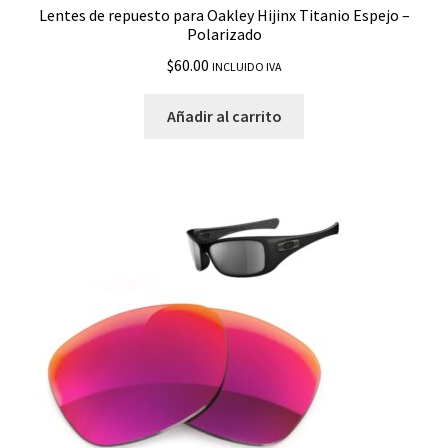
Lentes de repuesto para Oakley Hijinx Titanio Espejo –
Fuel Cell
Polarizado
$
60.00
INCLUIDO IVA
Garage Rock
Añadir al carrito
Gascan
Gauge 8
Gauge 8 L
Gibston
Half Jacket 2.0 XL
Half Jacket XLJ