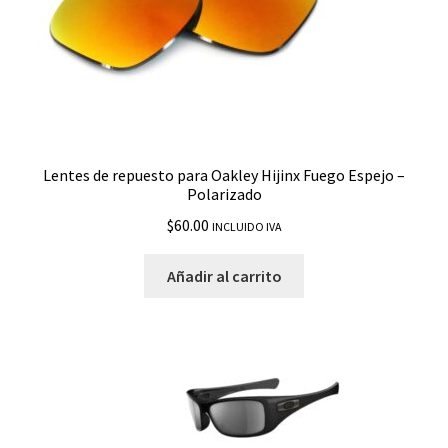
Inmate
Jawbone
Jawbreaker
Lentes de repuesto para Oakley Hijinx Fuego Espejo –
Polarizado
Juliet
$
60.00
INCLUIDO IVA
Jupiter
Añadir al carrito
Jupiter Squared
Latch
Latch Beta