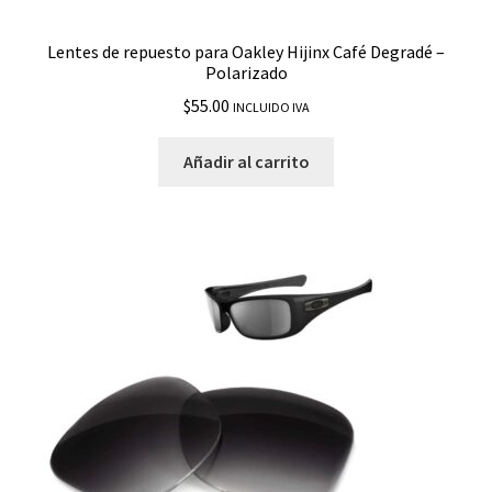
Reedmace
Lentes de repuesto para Oakley Hijinx Café Degradé –
Polarizado
Ridgeline
$
55.00
INCLUIDO IVA
Scalpel
Añadir al carrito
She’s Unstoppable
Siphon
Sliver
Sliver Folding
Sliver Round