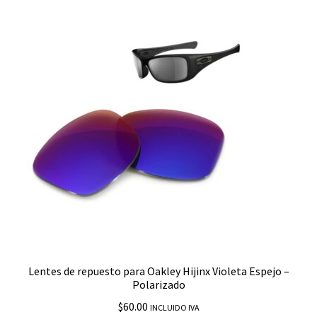
Eye Jacket 1.0
EyePatch 2
Fast Jacket XL
Feedback
Field Jacket
Five Squared
Fives 4.0
Lentes de repuesto para Oakley Hijinx Violeta Espejo –
Flak 2.0
Polarizado
$
60.00
INCLUIDO IVA