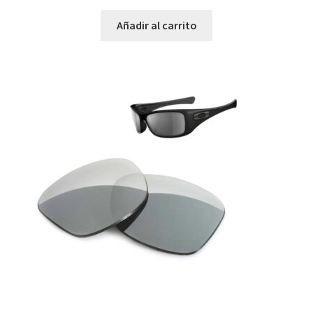
Flak Beta
Añadir al carrito
Flak Draft
Flak Jacket
Flak Jacket XLJ
Flight Jacket
Forager
Fringe
Frogskins
Frogskins Lite