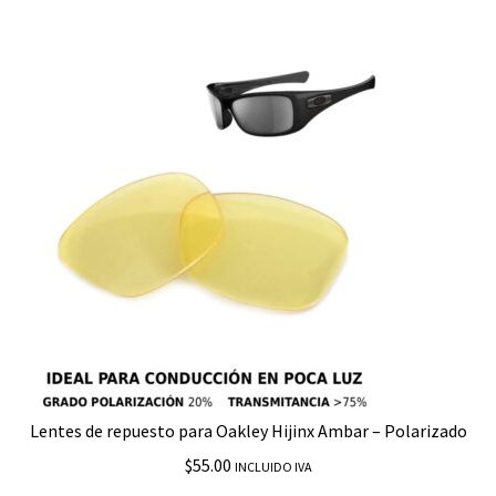
Expand
Repuestos RayBan
child
menu
Bolsas
Brazos
Emblemas o Logos
Estuches
Gomas
Insertos
Marcos
Lentes de repuesto para Oakley Hijinx Ambar – Polarizado
$
55.00
INCLUIDO IVA
Plaquetas