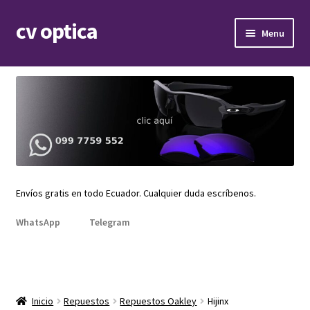
cv optica
Skip
Skip
Menu
to
to
navigation
content
Expand
Armazones de lentes
child
menu
Expand
Gafas de sol
child
menu
Expand
Repuestos
child
menu
Expand
Repuestos Oakley
child
Envíos gratis en todo Ecuador. Cualquier duda escríbenos.
menu
Actuator
WhatsApp
Telegram
Anorak
Antix
Inicio
Repuestos
Repuestos Oakley
Hijinx