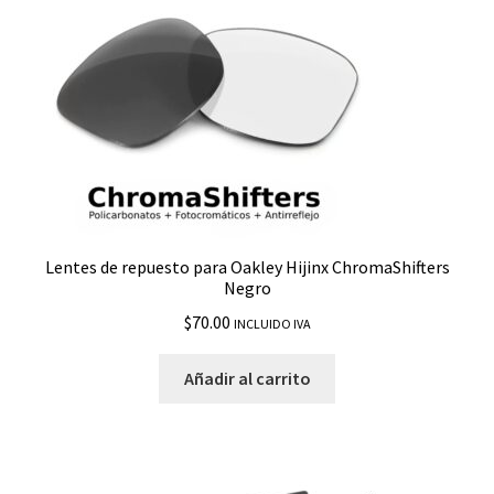
Crankshaft
Crosshair Titanium
Crossrange
Crossrange Patch
Dart
Lentes de repuesto para Oakley Hijinx ChromaShifters
Negro
Det Cord
$
70.00
INCLUIDO IVA
Deviation
Añadir al carrito
Dispatch
Dispatch 2