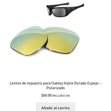
Monster Dog
Monster Pup
MonteFrio
Moonlighter
Offshoot
Oil Drum
Lentes de repuesto para Oakley Hijinx Dorado Espejo –
Polarizado
Oil Rig
$
60.00
INCLUIDO IVA
Ojector
Añadir al carrito