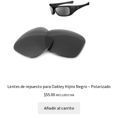
Turbine Rotor
Twenty XX
Two Face
Two Face XL
Valve
Wind Jacket
Lentes de repuesto para Oakley Hijinx Negro – Polarizado
Wind Jacket 2.0
$
55.00
INCLUIDO IVA
X Ten
Añadir al carrito