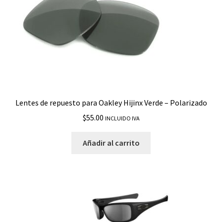
Straightlink
Stringer
Style Switch
Sutro
Lentes de repuesto para Oakley Hijinx Verde – Polarizado
$
55.00
Sutro Lite Sweep
INCLUIDO IVA
Añadir al carrito
Sutro S
Sylas
Taper