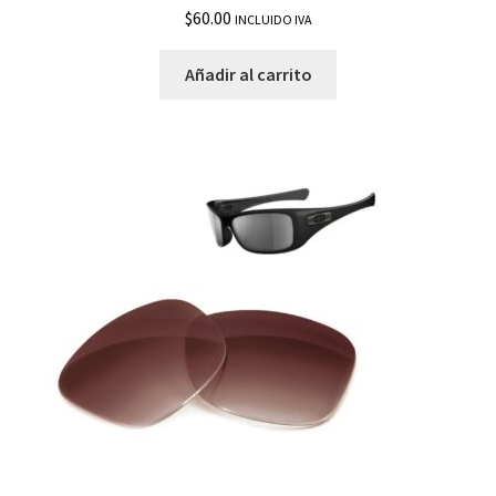
$
60.00
INCLUIDO IVA
Pulse
Añadir al carrito
Quarter Jacket
Racing Jacket
Radar EV
Radar EV Advancer
Radar Lock Edge Vented
Radar Pace
Radar Path