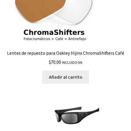
Catalyst
Caveat
Chainlink
Lentes de repuesto para Oakley Hijinx ChromaShifters Café
CHRYSTL
$
70.00
INCLUIDO IVA
ColdFuse
Añadir al carrito
Conductor 6
Contrail
Crankcase