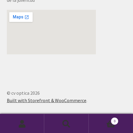
© cv optica 2026
Built with Storefront & WooCommerce
.
0
Buscar
Buscar