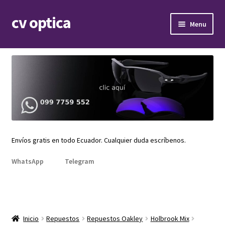
cv optica
Skip
Skip
Menu
to
to
navigation
content
Expand
Armazones de lentes
child
menu
Expand
Gafas de sol
child
menu
Expand
Repuestos
child
menu
Promociones
Envíos gratis en todo Ecuador. Cualquier duda escríbenos.
WhatsApp
Telegram
Inicio
Repuestos
Repuestos Oakley
Holbrook Mix