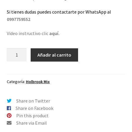
Si tienes dudas puedes contactarte por WhatsApp al
0997759552
Video instructivo clic
aquí.
Lentes
Añadir al carrito
de
repuesto
para
Oakley
Categoría:
Holbrook Mix
Holbrook
Mix
Share on Twitter
Negro
Share on Facebook
Comfort
Pin this product
cantidad
Share via Email