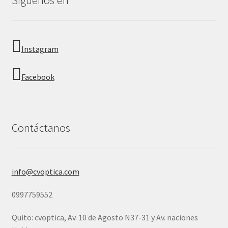
Crankshaft
Crosshair Titanium
Instagram
Crossrange
Facebook
Crossrange Patch
Dart
Contáctanos
Det Cord
info@cvoptica.com
Deviation
0997759552
Dispatch
Quito: cvoptica, Av. 10 de Agosto N37-31 y Av. naciones
Dispatch 2