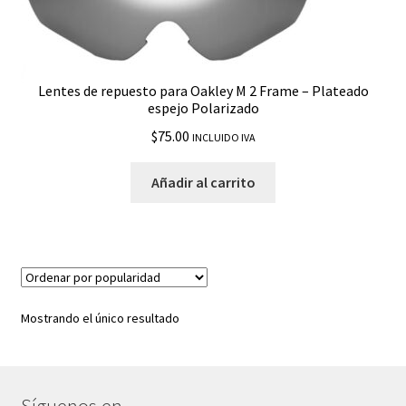
Catalyst
Caveat
Lentes de repuesto para Oakley M 2 Frame – Plateado
espejo Polarizado
$
75.00
Chainlink
INCLUIDO IVA
Añadir al carrito
CHRYSTL
ColdFuse
Conductor 6
Mostrando el único resultado
Contrail
Crankcase
Síguenos en