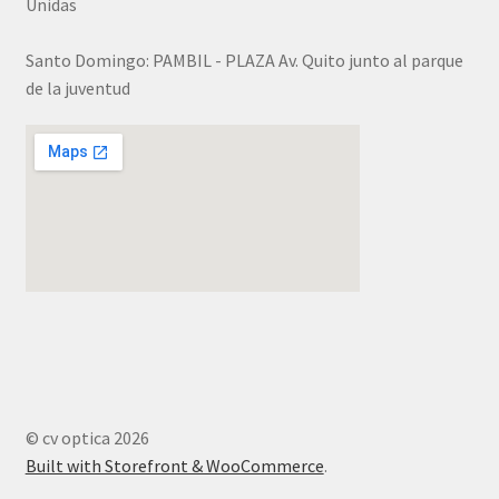
Unidas
Double Edge
Santo Domingo: PAMBIL - PLAZA Av. Quito junto al parque
de la juventud
Drop In
Drop Point
Ejector
Elmont M
Elmont L
Enduro
© cv optica 2026
Built with Storefront & WooCommerce
.
EV Zero Path