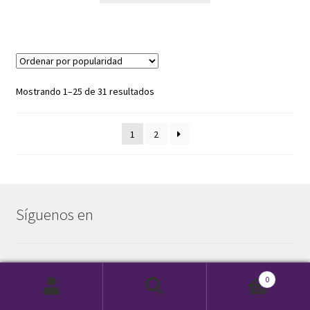
Mostrando 1–25 de 31 resultados
1
2
Síguenos en
0
Instagram
Buscar
Buscar