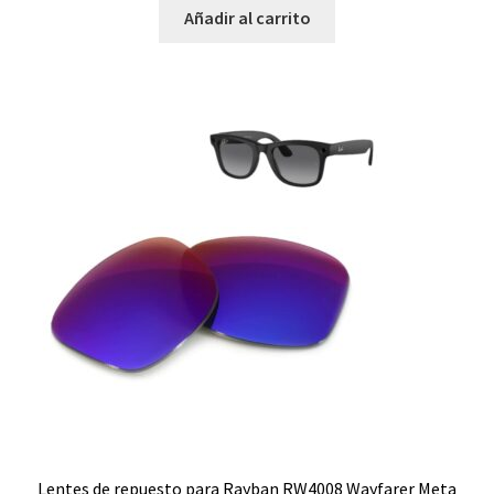
Añadir al carrito
RB4256
RB4264
RB4279
RB4290
RB4296
RB4306
RB4312
RB4320
Lentes de repuesto para Rayban RW4008 Wayfarer Meta