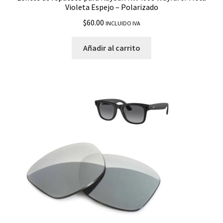
RB4340
Violeta Espejo – Polarizado
$
60.00
INCLUIDO IVA
RB4362
Añadir al carrito
RB8301
RB8316
RB8318
RB8352
RW4008 Wayfarer Meta
Bolsas
Brazos