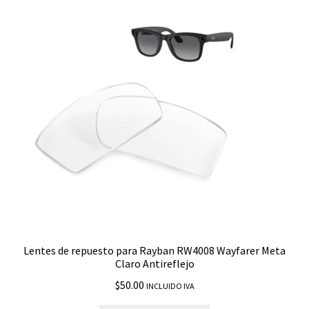
RB4180
RB4187 Chris
RB4195
RB4201
RB4202 Andy
RB4225
Lentes de repuesto para Rayban RW4008 Wayfarer Meta
RB4228
Claro Antireflejo
$
50.00
INCLUIDO IVA
RB4234