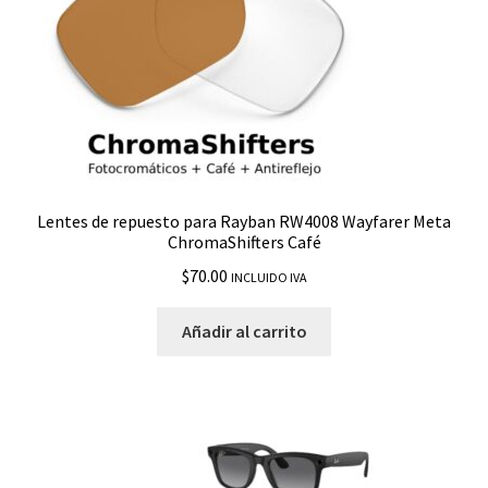
RB3457
RB3519
RB3526
Lentes de repuesto para Rayban RW4008 Wayfarer Meta
RB3530
ChromaShifters Café
$
70.00
INCLUIDO IVA
RB3533
Añadir al carrito
RB3536
RB3539
RB3604