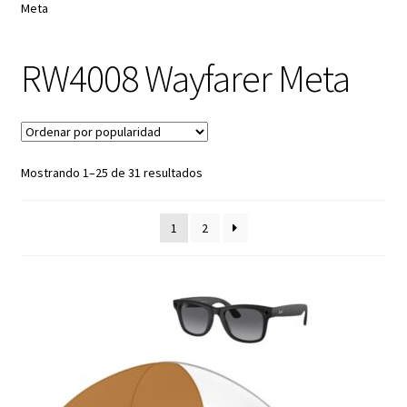
Meta
RB2180
RW4008 Wayfarer Meta
RB3016 Clubmaster
RB3025 Aviador
RB3183
Mostrando 1–25 de 31 resultados
RB3267
1
2
RB3379
RB3386
RB3387
RB3445