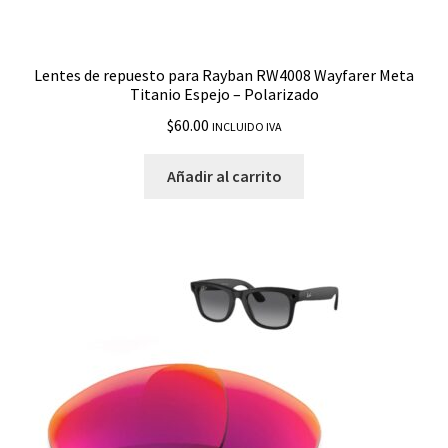
Emblemas o Logos
Lentes de repuesto para Rayban RW4008 Wayfarer Meta
Estuches
Titanio Espejo – Polarizado
$
60.00
INCLUIDO IVA
Gomas
Añadir al carrito
Insertos
Marcos
Plaquetas
Promociones