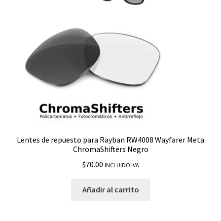
RB3611
RB3671
RB4053
RB4098 Jackie Ohh 2
RB4125 Cats
Lentes de repuesto para Rayban RW4008 Wayfarer Meta
RB4151
ChromaShifters Negro
$
70.00
INCLUIDO IVA
RB4165 Justin
Añadir al carrito
RB4171 Erika
RB4179