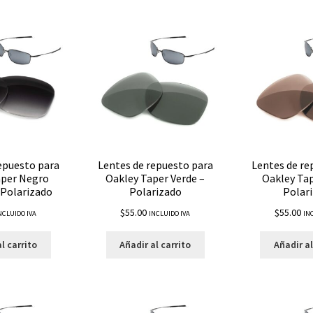
epuesto para
Lentes de repuesto para
Lentes de re
aper Negro
Oakley Taper Verde –
Oakley Tap
 Polarizado
Polarizado
Polar
$
55.00
$
55.00
NCLUIDO IVA
INCLUIDO IVA
IN
l carrito
Añadir al carrito
Añadir al