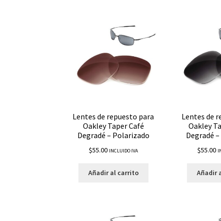
Lentes de repuesto para
Lentes de r
Oakley Taper Café
Oakley T
Degradé – Polarizado
Degradé –
$
55.00
$
55.00
INCLUIDO IVA
I
Añadir al carrito
Añadir a