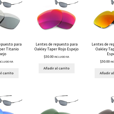
epuesto para
Lentes de repuesto para
Lentes de re
per Titanio
Oakley Taper Rojo Espejo
Oakley Ta
pejo
Esp
$
50.00
INCLUIDO IVA
$
50.00
NCLUIDO IVA
IN
Añadir al carrito
l carrito
Añadir al