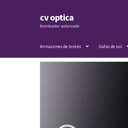
cv optica
Skip
Skip
to
to
Distribuidor autorizado
navigation
content
Armazones de lentes
Gafas de sol