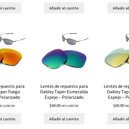
l carrito
Añadir al carrito
Añadir al
epuesto para
Lentes de repuesto para
Lentes de re
aper Fuego
Oakley Taper Esmeralda
Oakley Tap
Polarizado
Espejo – Polarizado
Espejo – P
$
60.00
$
60.00
NCLUIDO IVA
INCLUIDO IVA
IN
l carrito
Añadir al carrito
Añadir al