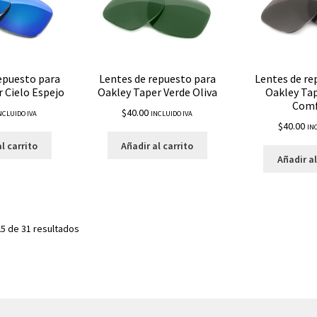
epuesto para
Lentes de repuesto para
Lentes de re
 Cielo Espejo
Oakley Taper Verde Oliva
Oakley Ta
Comf
$
40.00
NCLUIDO IVA
INCLUIDO IVA
$
40.00
IN
l carrito
Añadir al carrito
Añadir al
5 de 31 resultados