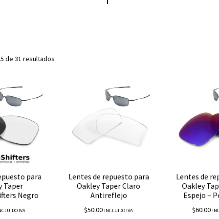
5 de 31 resultados
epuesto para
Lentes de repuesto para
Lentes de re
y Taper
Oakley Taper Claro
Oakley Tap
fters Negro
Antireflejo
Espejo – P
$
50.00
$
60.00
NCLUIDO IVA
INCLUIDO IVA
IN