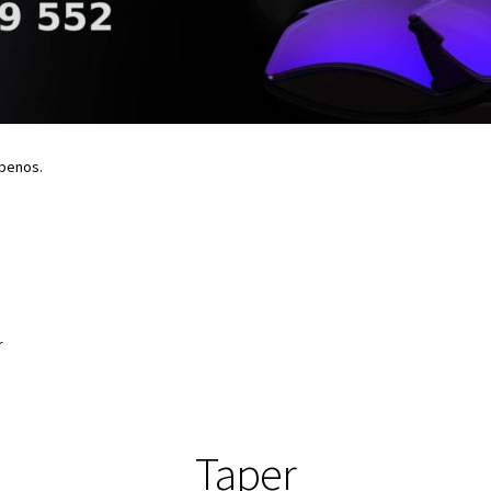
íbenos.
r
Taper