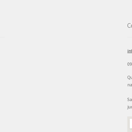
C
in
0
Qu
na
Sa
ju