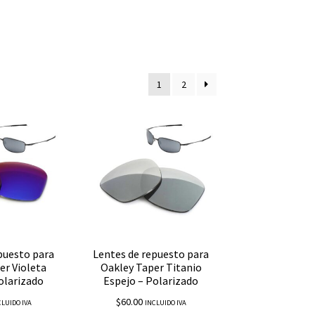
1
2
puesto para
Lentes de repuesto para
er Violeta
Oakley Taper Titanio
olarizado
Espejo – Polarizado
$
60.00
CLUIDO IVA
INCLUIDO IVA