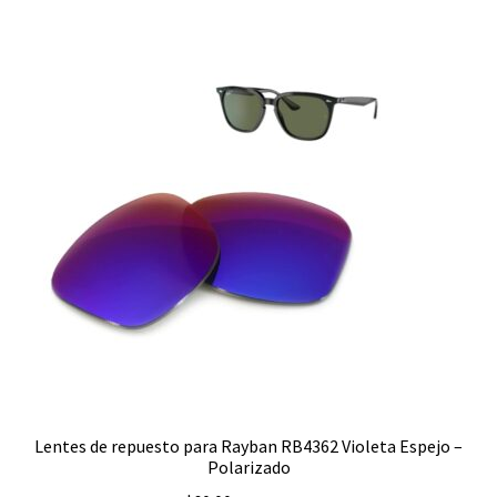
RB4256
RB4264
RB4279
RB4290
RB4296
RB4306
RB4312
RB4320
Lentes de repuesto para Rayban RB4362 Violeta Espejo –
Polarizado