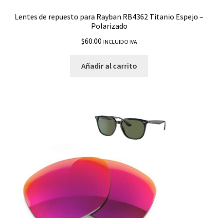
Emblemas o Logos
Lentes de repuesto para Rayban RB4362 Titanio Espejo –
Polarizado
$
60.00
Estuches
INCLUIDO IVA
Añadir al carrito
Gomas
Insertos
Marcos
Plaquetas
Promociones