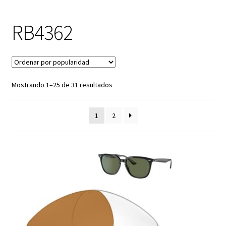
RB2180
RB4362
RB3016 Clubmaster
RB3025 Aviador
Mostrando 1–25 de 31 resultados
RB3183
1
2
RB3267
RB3379
RB3386
RB3387
RB3445