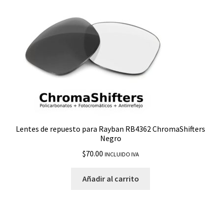
RB3611
RB3671
RB4053
RB4098 Jackie Ohh 2
RB4125 Cats
Lentes de repuesto para Rayban RB4362 ChromaShifters
Negro
RB4151
$
70.00
INCLUIDO IVA
RB4165 Justin
Añadir al carrito
RB4171 Erika
RB4179