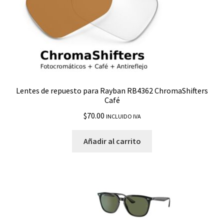
RB3457
RB3519
RB3526
Lentes de repuesto para Rayban RB4362 ChromaShifters
Café
RB3530
$
70.00
INCLUIDO IVA
RB3533
Añadir al carrito
RB3536
RB3539
RB3604