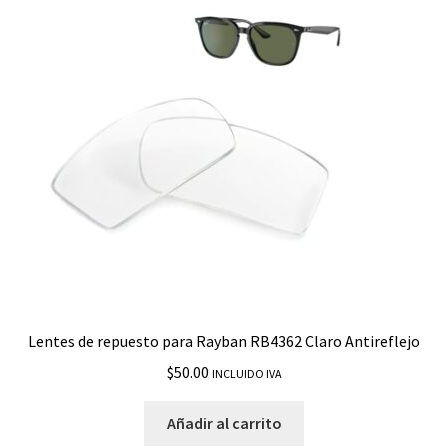
RB4180
RB4187 Chris
RB4195
RB4201
RB4202 Andy
RB4225
Lentes de repuesto para Rayban RB4362 Claro Antireflejo
RB4228
$
50.00
INCLUIDO IVA
Añadir al carrito
RB4234