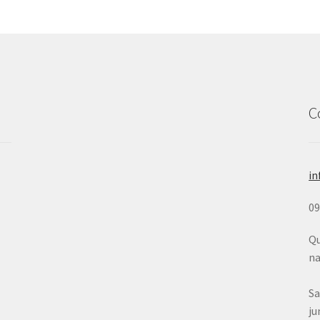
C
in
0
Qu
na
Sa
ju