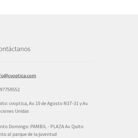
ontáctanos
fo@cvoptica.com
997759552
ito: cvoptica, Av. 10 de Agosto N37-31 y Av.
ciones Unidas
nto Domingo: PAMBIL - PLAZA Av. Quito
nto al parque de la juventud