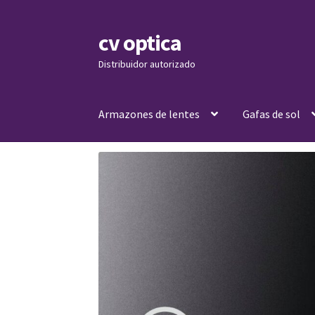
cv optica
Skip
Skip
to
to
Distribuidor autorizado
navigation
content
Armazones de lentes
Gafas de sol