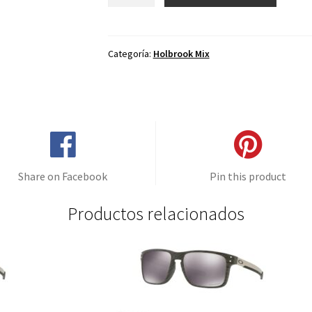
de
repuesto
para
Oakley
Categoría:
Holbrook Mix
Holbrook
Mix
Café
Degradé
cantidad
Share on Facebook
Pin this product
Productos relacionados