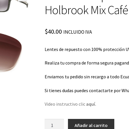
Holbrook Mix Caf
$
40.00
INCLUIDO IVA
Lentes de repuesto con 100% protección UV
Realiza tu compra de forma segura pagando 
Enviamos tu pedido sin recargo a todo Ecua
Si tienes dudas puedes contactarte por Wh
Video instructivo clic
aquí.
Lentes
Añadir al carrito