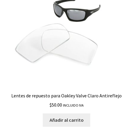
Double Edge
Drop In
Drop Point
Ejector
Elmont M
Elmont L
Lentes de repuesto para Oakley Valve Claro Antireflejo
$
50.00
INCLUIDO IVA
Enduro
Añadir al carrito
EV Zero Path