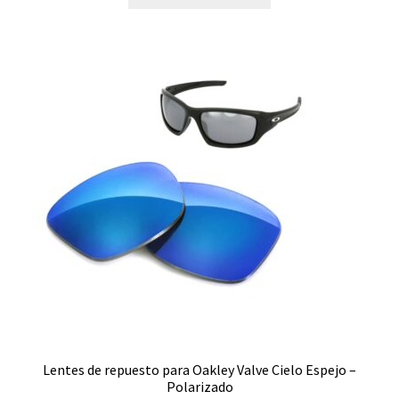
Outpace
Parlay
Pit Boss
Pit Bull
Pitchman R
Plaintiff
Plazma
Portal
Lentes de repuesto para Oakley Valve Cielo Espejo –
Polarizado
Probation