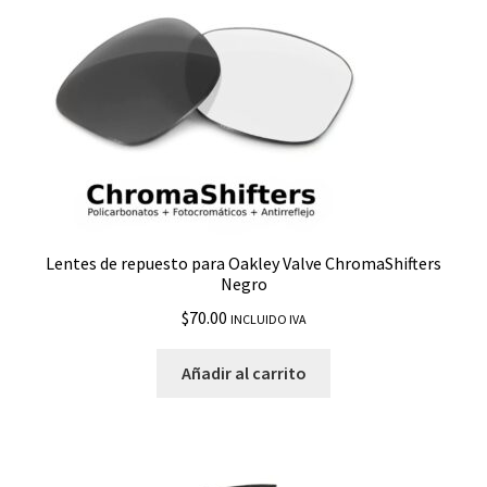
Crankshaft
Crosshair Titanium
Crossrange
Crossrange Patch
Dart
Lentes de repuesto para Oakley Valve ChromaShifters
Negro
Det Cord
$
70.00
INCLUIDO IVA
Deviation
Añadir al carrito
Dispatch
Dispatch 2