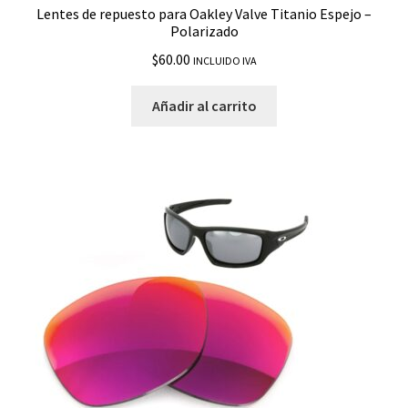
Lentes de repuesto para Oakley Valve Titanio Espejo –
Fuel Cell
Polarizado
$
60.00
INCLUIDO IVA
Garage Rock
Añadir al carrito
Gascan
Gauge 8
Gauge 8 L
Gibston
Half Jacket 2.0 XL
Half Jacket XLJ