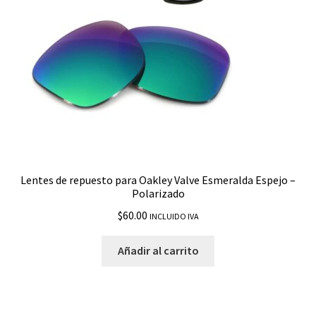
Latch Square
Leffingwell
M 2 Frame
M Frame 2.0 Strike
M Frame Strike
Lentes de repuesto para Oakley Valve Esmeralda Espejo –
Polarizado
M Frame Sweep
$
60.00
INCLUIDO IVA
Mainlink
Añadir al carrito
Manorburn
Mercenary