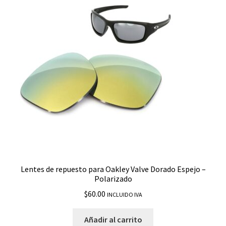
Monster Dog
Monster Pup
MonteFrio
Moonlighter
Offshoot
Oil Drum
Lentes de repuesto para Oakley Valve Dorado Espejo –
Polarizado
Oil Rig
$
60.00
INCLUIDO IVA
Ojector
Añadir al carrito