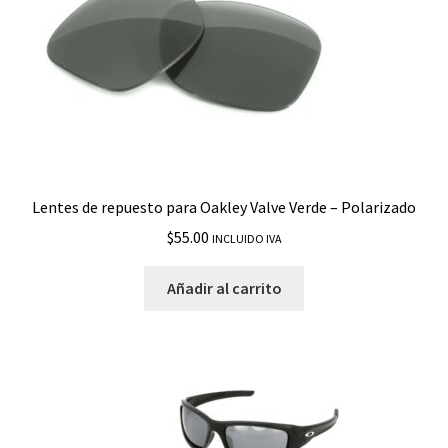
Straightlink
Stringer
Style Switch
Sutro
Lentes de repuesto para Oakley Valve Verde – Polarizado
$
55.00
Sutro Lite Sweep
INCLUIDO IVA
Añadir al carrito
Sutro S
Sylas
Taper