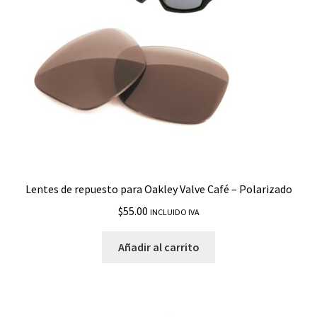
TargetLine
Thinlink
Tincan
Tinfoil
Tinfoil Carbon
Lentes de repuesto para Oakley Valve Café – Polarizado
Tombstone SI
$
55.00
INCLUIDO IVA
Triggerman
Añadir al carrito
Trillbe X
Turbine