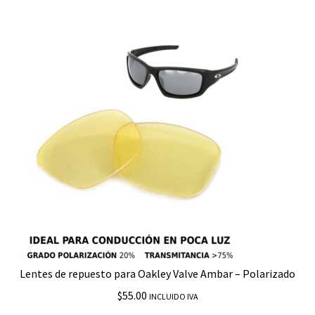
Expand
Repuestos RayBan
child
menu
Bolsas
Brazos
Emblemas o Logos
Estuches
Gomas
Insertos
Marcos
Lentes de repuesto para Oakley Valve Ambar – Polarizado
$
55.00
INCLUIDO IVA
Plaquetas