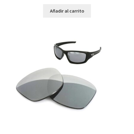
Flak Beta
Añadir al carrito
Flak Draft
Flak Jacket
Flak Jacket XLJ
Flight Jacket
Forager
Fringe
Frogskins
Frogskins Lite