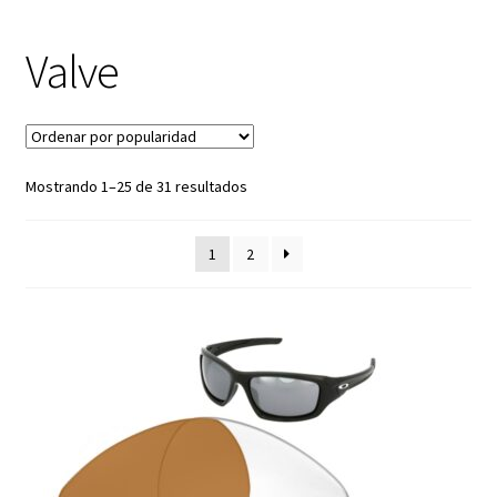
Apparition
Valve
Badman
Batwolf
Mostrando 1–25 de 31 resultados
Big Taco
1
2
Blender
Bottle rocket
Breadbox
Canteen (2014)
Castel