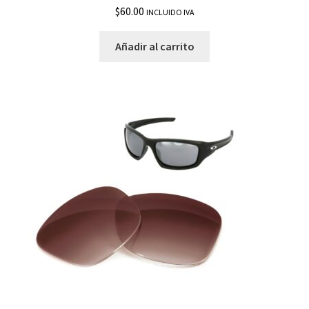
$
60.00
INCLUIDO IVA
Pulse
Añadir al carrito
Quarter Jacket
Racing Jacket
Radar EV
Radar EV Advancer
Radar Lock Edge Vented
Radar Pace
Radar Path