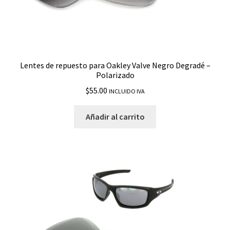
Sliver XL
Splice
Split Jacket
Lentes de repuesto para Oakley Valve Negro Degradé –
Polarizado
Split Shot
$
55.00
INCLUIDO IVA
Split Time
Añadir al carrito
Square Wire
Step Up
Straightback
Straight Jacket