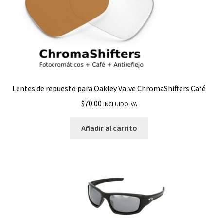
Catalyst
Caveat
Chainlink
Lentes de repuesto para Oakley Valve ChromaShifters Café
CHRYSTL
$
70.00
INCLUIDO IVA
ColdFuse
Añadir al carrito
Conductor 6
Contrail
Crankcase