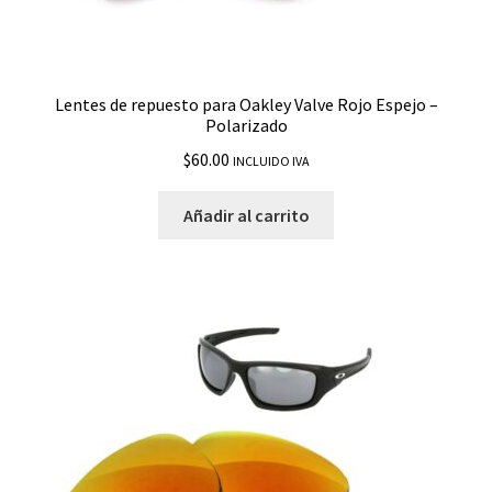
Hijinx
Holbrook
Lentes de repuesto para Oakley Valve Rojo Espejo –
Polarizado
Holbrook Metal
$
60.00
INCLUIDO IVA
Holbrook Mix
Añadir al carrito
Holbrook Round R
Holbrook XL
Holbrook XS
Holston
HSTN