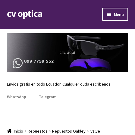
cv optica
Skip
Skip
Menu
to
to
navigation
content
Expand
Armazones de lentes
child
menu
Expand
Gafas de sol
child
menu
Expand
Repuestos
child
menu
Expand
Repuestos Oakley
child
Envíos gratis en todo Ecuador. Cualquier duda escríbenos.
menu
Actuator
WhatsApp
Telegram
Anorak
Antix
Inicio
Repuestos
Repuestos Oakley
Valve