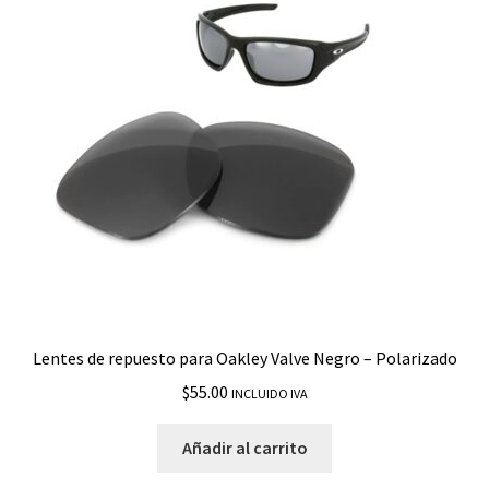
Turbine Rotor
Twenty XX
Two Face
Two Face XL
Valve
Wind Jacket
Lentes de repuesto para Oakley Valve Negro – Polarizado
Wind Jacket 2.0
$
55.00
INCLUIDO IVA
X Ten
Añadir al carrito