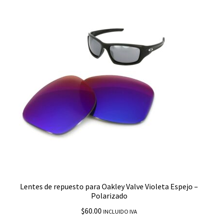
Eye Jacket 1.0
EyePatch 2
Fast Jacket XL
Feedback
Field Jacket
Five Squared
Fives 4.0
Lentes de repuesto para Oakley Valve Violeta Espejo –
Flak 2.0
Polarizado
$
60.00
INCLUIDO IVA