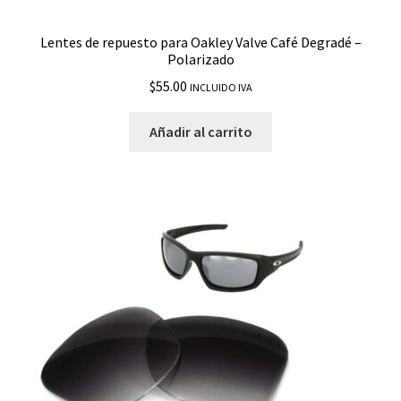
Reedmace
Lentes de repuesto para Oakley Valve Café Degradé –
Polarizado
Ridgeline
$
55.00
INCLUIDO IVA
Scalpel
Añadir al carrito
She’s Unstoppable
Siphon
Sliver
Sliver Folding
Sliver Round