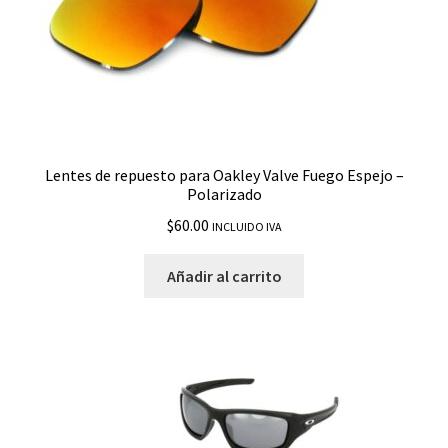
Inmate
Jawbone
Jawbreaker
Lentes de repuesto para Oakley Valve Fuego Espejo –
Polarizado
Juliet
$
60.00
INCLUIDO IVA
Jupiter
Añadir al carrito
Jupiter Squared
Latch
Latch Beta