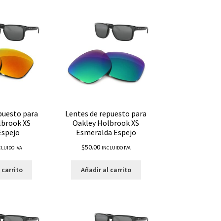
puesto para
Lentes de repuesto para
lbrook XS
Oakley Holbrook XS
Espejo
Esmeralda Espejo
$
50.00
CLUIDO IVA
INCLUIDO IVA
 carrito
Añadir al carrito