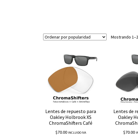
Mostrando 1–2
Lentes de repuesto para
Lentes de r
Oakley Holbrook XS
Oakley H
ChromaShifters Café
ChromaShi
$
70.00
$
70.00
INCLUIDO IVA
I