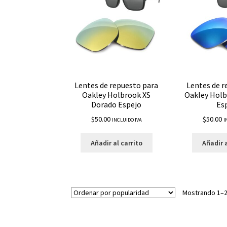
Lentes de repuesto para
Lentes de r
Oakley Holbrook XS
Oakley Holb
Dorado Espejo
Es
$
50.00
$
50.00
INCLUIDO IVA
I
Añadir al carrito
Añadir a
Mostrando 1–2