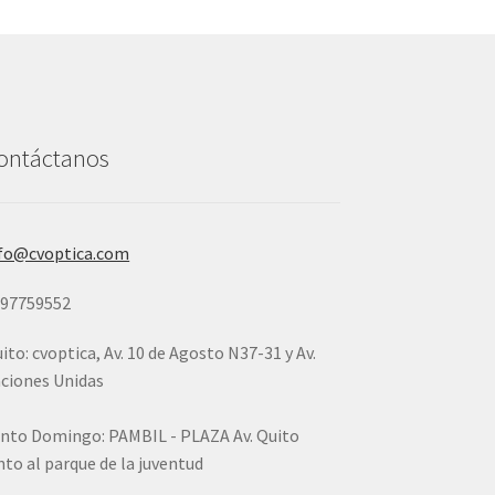
ontáctanos
fo@cvoptica.com
997759552
ito: cvoptica, Av. 10 de Agosto N37-31 y Av.
ciones Unidas
nto Domingo: PAMBIL - PLAZA Av. Quito
nto al parque de la juventud