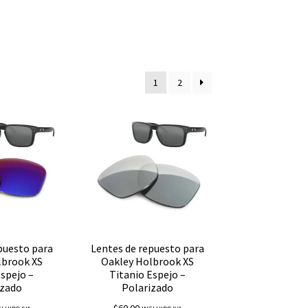
1
2
puesto para
Lentes de repuesto para
lbrook XS
Oakley Holbrook XS
Espejo –
Titanio Espejo –
izado
Polarizado
$
60.00