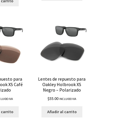
 carrito
puesto para
Lentes de repuesto para
ook XS Café
Oakley Holbrook XS
rizado
Negro – Polarizado
$
55.00
CLUIDO IVA
INCLUIDO IVA
 carrito
Añadir al carrito