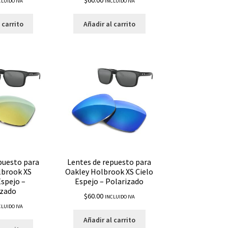
CLUIDO IVA
INCLUIDO IVA
 carrito
Añadir al carrito
puesto para
Lentes de repuesto para
lbrook XS
Oakley Holbrook XS Cielo
spejo –
Espejo – Polarizado
izado
$
60.00
INCLUIDO IVA
CLUIDO IVA
Añadir al carrito