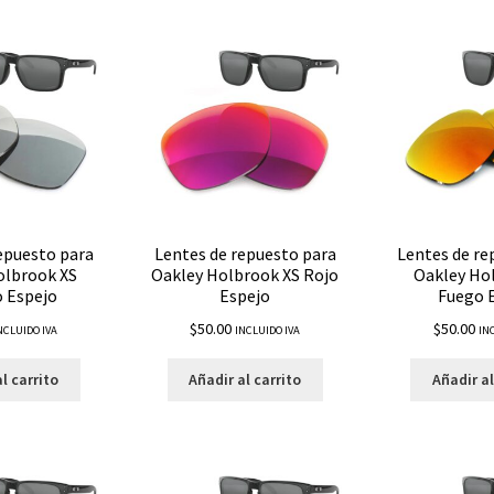
epuesto para
Lentes de repuesto para
Lentes de re
olbrook XS
Oakley Holbrook XS Rojo
Oakley Ho
o Espejo
Espejo
Fuego 
$
50.00
$
50.00
NCLUIDO IVA
INCLUIDO IVA
IN
l carrito
Añadir al carrito
Añadir al