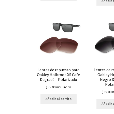
Añadir a
Lentes de repuesto para
Lentes de r
Oakley Holbrook XS Café
Oakley H
Degradé – Polarizado
Negro D
Pola
$
55.00
INCLUIDO IVA
$
55.00
I
Añadir al carrito
Añadir a