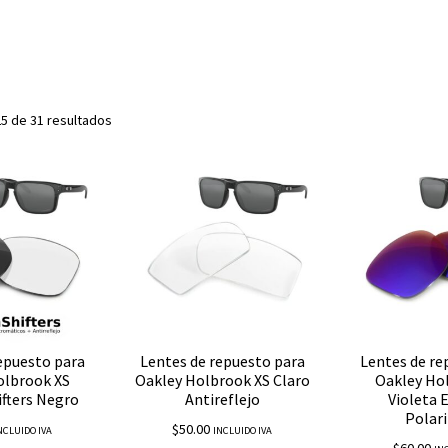
5 de 31 resultados
epuesto para
Lentes de repuesto para
Lentes de re
olbrook XS
Oakley Holbrook XS Claro
Oakley Ho
fters Negro
Antireflejo
Violeta 
Polar
$
50.00
NCLUIDO IVA
INCLUIDO IVA
$
60.00