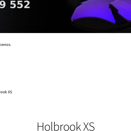
íbenos.
rook XS
Holbrook XS