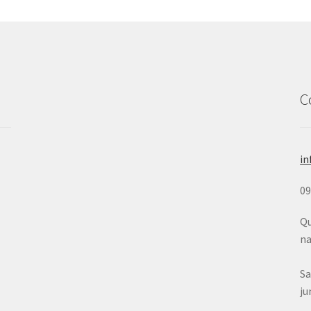
C
in
0
Qu
na
Sa
ju