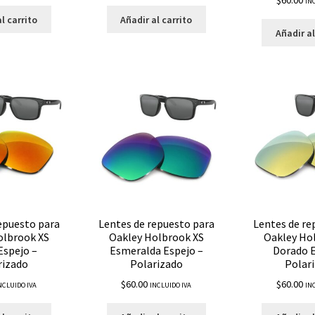
IN
l carrito
Añadir al carrito
Añadir al
epuesto para
Lentes de repuesto para
Lentes de re
olbrook XS
Oakley Holbrook XS
Oakley Ho
Espejo –
Esmeralda Espejo –
Dorado E
rizado
Polarizado
Polar
$
60.00
$
60.00
NCLUIDO IVA
INCLUIDO IVA
IN