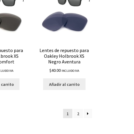
puesto para
Lentes de repuesto para
lbrook XS
Oakley Holbrook XS
omfort
Negro Aventura
$
40.00
CLUIDO IVA
INCLUIDO IVA
 carrito
Añadir al carrito
1
2