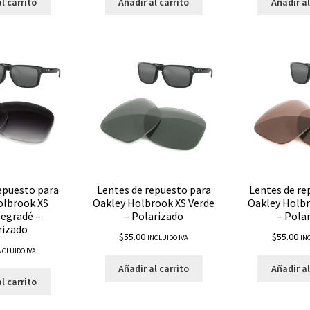
l carrito
Añadir al carrito
Añadir al
epuesto para
Lentes de repuesto para
Lentes de re
olbrook XS
Oakley Holbrook XS Verde
Oakley Holbr
egradé –
– Polarizado
– Pola
rizado
$
55.00
$
55.00
INCLUIDO IVA
IN
NCLUIDO IVA
Añadir al carrito
Añadir al
l carrito