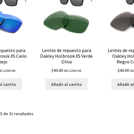
epuesto para
Lentes de repuesto para
Lentes de re
rook XS Cielo
Oakley Holbrook XS Verde
Oakley Ho
pejo
Oliva
Negro C
$
40.00
$
40.00
NCLUIDO IVA
INCLUIDO IVA
IN
l carrito
Añadir al carrito
Añadir al
5 de 31 resultados