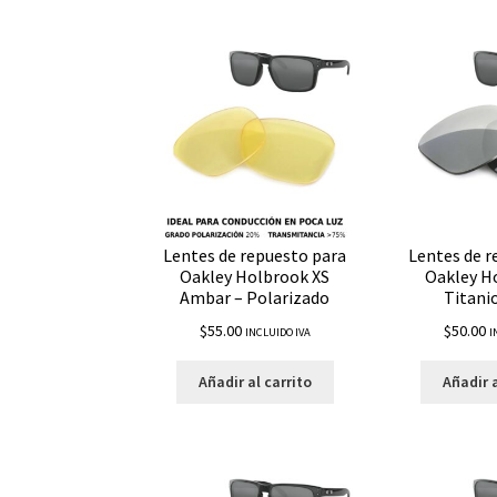
Lentes de repuesto para
Lentes de r
Oakley Holbrook XS
Oakley H
Ambar – Polarizado
Titani
$
55.00
$
50.00
INCLUIDO IVA
I
Añadir al carrito
Añadir a