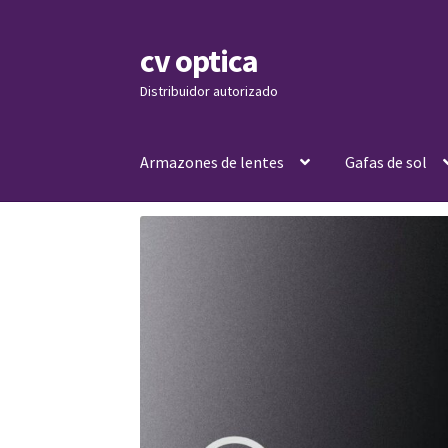
cv optica
Skip
Skip
to
to
Distribuidor autorizado
navigation
content
Armazones de lentes
Gafas de sol