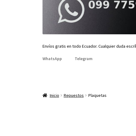
Envíos gratis en todo Ecuador. Cualquier duda escr
WhatsApp
Telegram
Inicio
Repuestos
Plaquetas