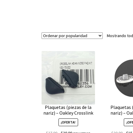
Mostrando tod
Plaquetas (piezas de la
Plaquetas (
nariz) – Oakley Crosslink
nariz) – O
¡OFERTA!
¡OF
$
27.00
$
20.00
$
20.00
$
15