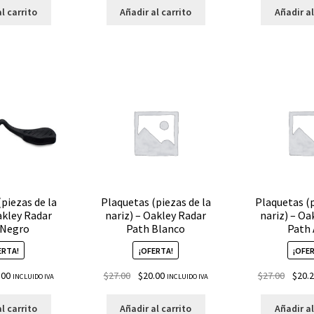
l carrito
Añadir al carrito
Añadir al
piezas de la
Plaquetas (piezas de la
Plaquetas (p
akley Radar
nariz) – Oakley Radar
nariz) – Oa
 Negro
Path Blanco
Path 
ERTA!
¡OFERTA!
¡OFE
.00
$
27.00
$
20.00
$
27.00
$
20.
INCLUIDO IVA
INCLUIDO IVA
l carrito
Añadir al carrito
Añadir al