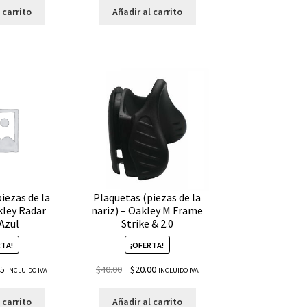
 carrito
Añadir al carrito
iezas de la
Plaquetas (piezas de la
kley Radar
nariz) – Oakley M Frame
Azul
Strike & 2.0
RTA!
¡OFERTA!
25
$
40.00
$
20.00
INCLUIDO IVA
INCLUIDO IVA
 carrito
Añadir al carrito