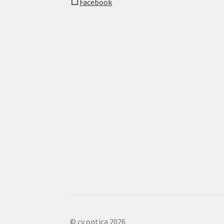
Facebook
© cv optica 2026