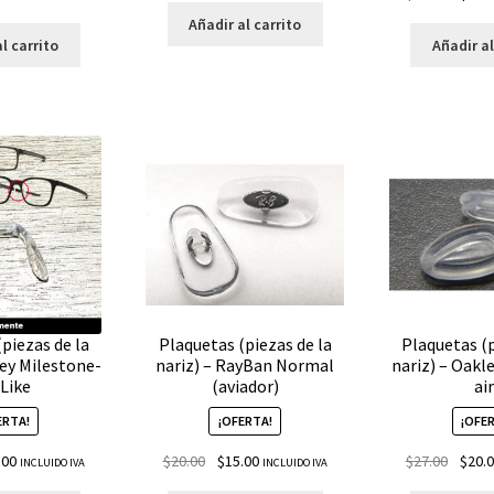
Añadir al carrito
l carrito
Añadir al
piezas de la
Plaquetas (piezas de la
Plaquetas (p
ley Milestone-
nariz) – RayBan Normal
nariz) – Oakl
Like
(aviador)
ai
ERTA!
¡OFERTA!
¡OFE
.00
$
20.00
$
15.00
$
27.00
$
20.
INCLUIDO IVA
INCLUIDO IVA