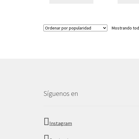
Mostrando tod
Síguenos en
Instagram