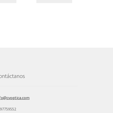
ontáctanos
fo@cvoptica.com
997759552