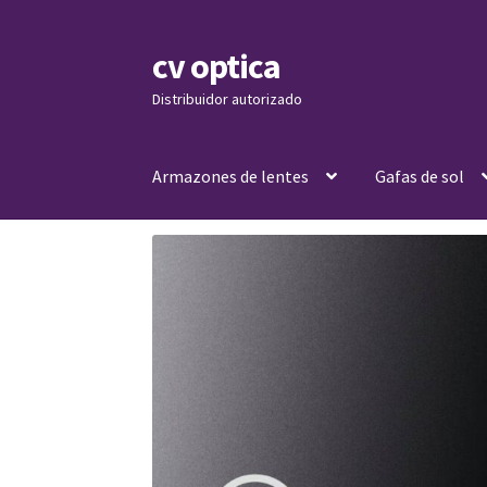
cv optica
Skip
Skip
to
to
Distribuidor autorizado
navigation
content
Armazones de lentes
Gafas de sol