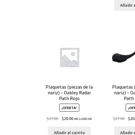
Añadir a
Plaquetas (piezas de la
Plaquetas (
nariz) – Oakley Radar
nariz) – O
Path Rojo
Path
¡OFERTA!
¡OF
$
27.00
$
20.00
$
27.00
$
20
INCLUIDO IVA
Añadir al carrito
Añadir a