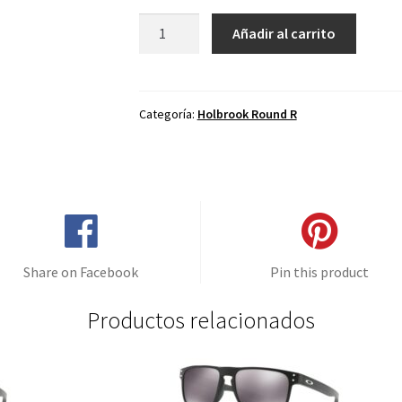
Lentes
Añadir al carrito
de
repuesto
para
Oakley
Categoría:
Holbrook Round R
Holbrook
R
Violeta
Espejo
-
Polarizado
cantidad
Share on Facebook
Pin this product
Productos relacionados