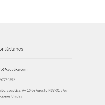
ontáctanos
fo@cvoptica.com
997759552
ito: cvoptica, Av. 10 de Agosto N37-31 y Av.
ciones Unidas