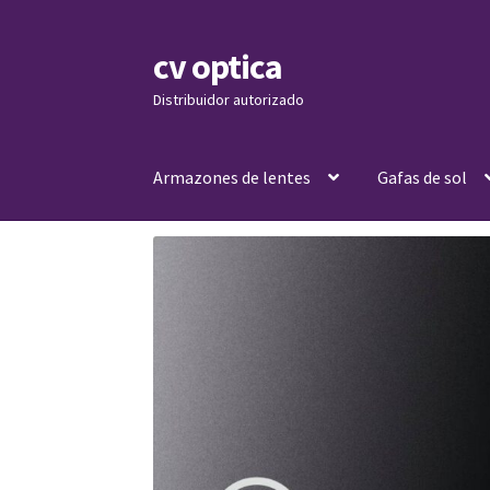
cv optica
Skip
Skip
to
to
Distribuidor autorizado
navigation
content
Armazones de lentes
Gafas de sol