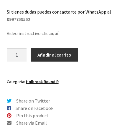
Si tienes dudas puedes contactarte por WhatsApp al
0997759552
Video instructivo clic
aquí.
Lentes
Añadir al carrito
de
repuesto
para
Oakley
Categoría:
Holbrook Round R
Holbrook
R
Share on Twitter
Fuego
Share on Facebook
Espejo
Pin this product
cantidad
Share via Email