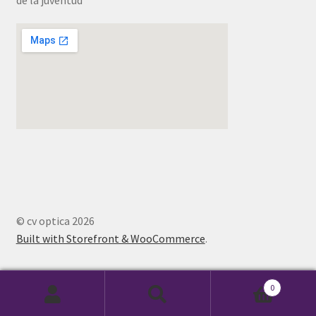
© cv optica 2026
Built with Storefront & WooCommerce
.
0
Buscar
Buscar