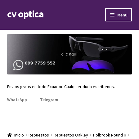
cv optica
Skip
Skip
Menu
to
to
navigation
content
Expand
Armazones de lentes
child
menu
Expand
Gafas de sol
child
menu
Expand
Repuestos
child
menu
Promociones
Envíos gratis en todo Ecuador. Cualquier duda escríbenos.
WhatsApp
Telegram
Inicio
Repuestos
Repuestos Oakley
Holbrook Round R