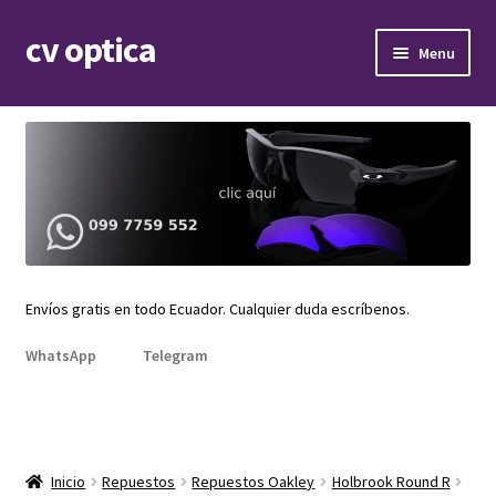
cv optica
Skip
Skip
Menu
to
to
navigation
content
Expand
Armazones de lentes
child
menu
Expand
Gafas de sol
child
menu
Expand
Repuestos
child
menu
Promociones
Envíos gratis en todo Ecuador. Cualquier duda escríbenos.
WhatsApp
Telegram
Inicio
Repuestos
Repuestos Oakley
Holbrook Round R