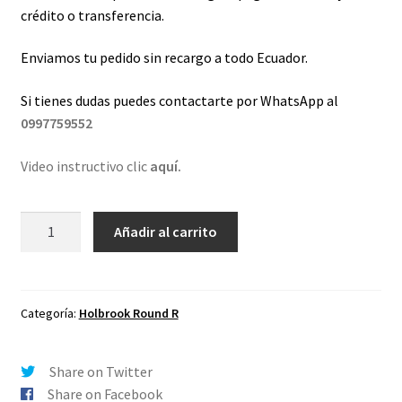
crédito o transferencia.
Enviamos tu pedido sin recargo a todo Ecuador.
Si tienes dudas puedes contactarte por WhatsApp al
0997759552
Video instructivo clic
aquí.
Lentes
Añadir al carrito
de
repuesto
para
Oakley
Categoría:
Holbrook Round R
Holbrook
R
Share on Twitter
Negro
Share on Facebook
Degradé