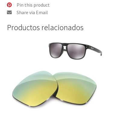
Pin this product
-
Share via Email
Polarizado
cantidad
Productos relacionados