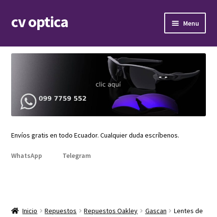
cv optica
Skip
Skip
Menu
to
to
navigation
content
Expand
Armazones de lentes
child
menu
Expand
Gafas de sol
child
menu
Expand
Repuestos
child
menu
Promociones
Envíos gratis en todo Ecuador. Cualquier duda escríbenos.
WhatsApp
Telegram
Inicio
Repuestos
Repuestos Oakley
Gascan
Lentes de