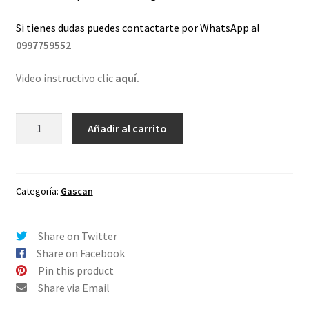
Si tienes dudas puedes contactarte por WhatsApp al
0997759552
Video instructivo clic
aquí.
Lentes
Añadir al carrito
de
repuesto
para
Oakley
Categoría:
Gascan
Gascan
Dorado
Share on Twitter
Espejo
Share on Facebook
cantidad
Pin this product
Share via Email