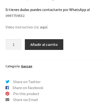
Si tienes dudas puedes contactarte por WhatsApp al
0997759552
Video instructivo clic
aquí.
Lentes
Añadir al carrito
de
repuesto
para
Oakley
Categoría:
Gascan
Gascan
Ambar
Share on Twitter
-
Share on Facebook
Polarizado
Pin this product
cantidad
Share via Email