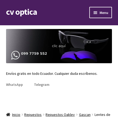
cv optica
Skip
Skip
Menu
to
to
navigation
content
Expand
Armazones de lentes
child
menu
Expand
Gafas de sol
child
menu
Expand
Repuestos
child
menu
Promociones
Envíos gratis en todo Ecuador. Cualquier duda escríbenos.
WhatsApp
Telegram
Inicio
Repuestos
Repuestos Oakley
Gascan
Lentes de