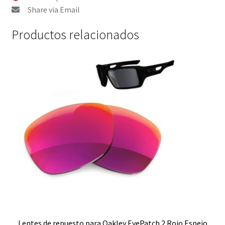
-
Share via Email
Polarizado
cantidad
Productos relacionados
Lentes de repuesto para Oakley EyePatch 2 Rojo Espejo