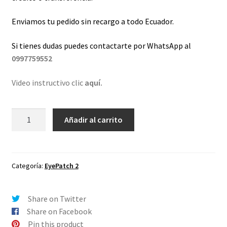
Enviamos tu pedido sin recargo a todo Ecuador.
Si tienes dudas puedes contactarte por WhatsApp al
0997759552
Video instructivo clic
aquí.
Lentes
Añadir al carrito
de
repuesto
para
Oakley
Categoría:
EyePatch 2
EyePatch
2
Share on Twitter
Violeta
Share on Facebook
Espejo
Pin this product