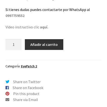
Si tienes dudas puedes contactarte por WhatsApp al
0997759552
Video instructivo clic
aquí.
Lentes
Añadir al carrito
de
repuesto
para
Oakley
Categoría:
EyePatch 2
EyePatch
2
Share on Twitter
Ambar
Share on Facebook
cantidad
Pin this product
Share via Email