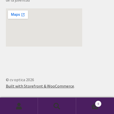
© cv optica 2026
Built with Storefront & WooCommerce
.
0
Buscar
Buscar