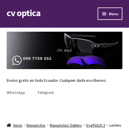
cv optica
Skip
Skip
Menu
to
to
navigation
content
Expand
Armazones de lentes
child
menu
Expand
Gafas de sol
child
menu
Expand
Repuestos
child
menu
Promociones
Envíos gratis en todo Ecuador. Cualquier duda escríbenos.
WhatsApp
Telegram
Inicio
Repuestos
Repuestos Oakley
EyePatch 2
Lentes