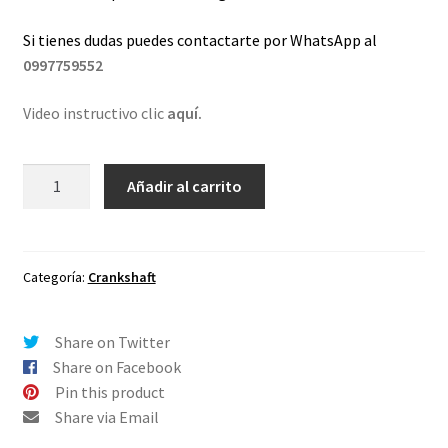
Si tienes dudas puedes contactarte por WhatsApp al
0997759552
Video instructivo clic
aquí.
Lentes
Añadir al carrito
de
repuesto
para
Oakley
Categoría:
Crankshaft
Crankshaft
Rojo
Share on Twitter
Espejo
Share on Facebook
cantidad
Pin this product
Share via Email