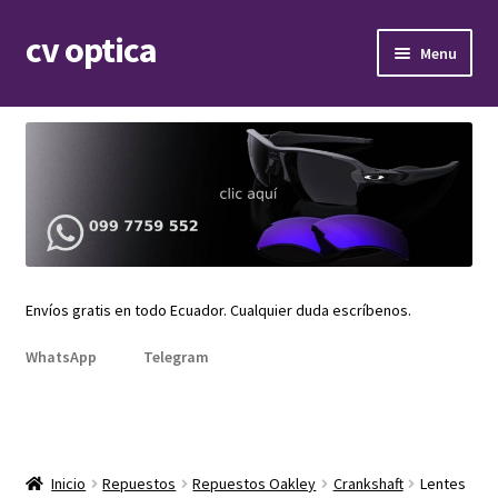
cv optica
Skip
Skip
Menu
to
to
navigation
content
Expand
Armazones de lentes
child
menu
Expand
Gafas de sol
child
menu
Expand
Repuestos
child
menu
Promociones
Envíos gratis en todo Ecuador. Cualquier duda escríbenos.
WhatsApp
Telegram
Inicio
Repuestos
Repuestos Oakley
Crankshaft
Lentes