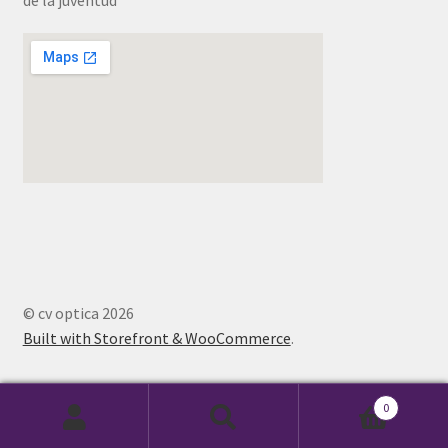
© cv optica 2026
Built with Storefront & WooCommerce
.
0
Buscar
Buscar