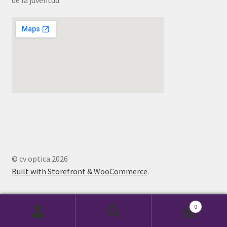
© cv optica 2026
Built with Storefront & WooCommerce
.
0
Buscar
Buscar