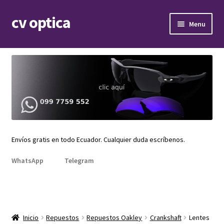
cv optica
Skip
Skip
Menu
to
to
navigation
content
Expand
Armazones de lentes
child
menu
Expand
Gafas de sol
child
menu
Expand
Repuestos
child
menu
Promociones
Envíos gratis en todo Ecuador. Cualquier duda escríbenos.
WhatsApp
Telegram
Inicio
Repuestos
Repuestos Oakley
Crankshaft
Lentes