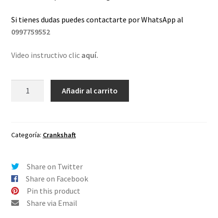
Si tienes dudas puedes contactarte por WhatsApp al
0997759552
Video instructivo clic
aquí.
Lentes
Añadir al carrito
de
repuesto
para
Oakley
Categoría:
Crankshaft
Crankshaft
Ambar
Share on Twitter
-
Share on Facebook
Polarizado
Pin this product
cantidad
Share via Email