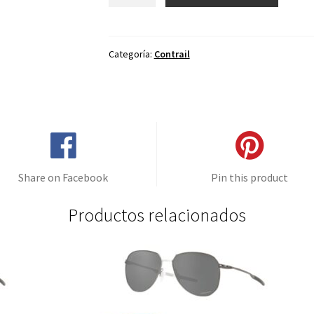
de
repuesto
para
Oakley
Categoría:
Contrail
Contrail
ChromaShifters
Negro
cantidad
Share on Facebook
Pin this product
Productos relacionados