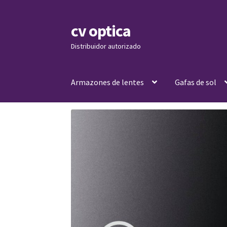
cv optica
Skip
Skip
to
to
Distribuidor autorizado
navigation
content
Armazones de lentes
Gafas de sol