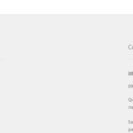
C
in
0
Qu
na
Sa
ju