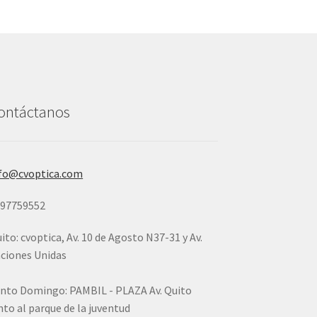
ontáctanos
fo@cvoptica.com
997759552
ito: cvoptica, Av. 10 de Agosto N37-31 y Av.
ciones Unidas
nto Domingo: PAMBIL - PLAZA Av. Quito
nto al parque de la juventud