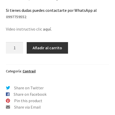
Si tienes dudas puedes contactarte por WhatsApp al
0997759552
Video instructivo clic
aquí.
Lentes
Añadir al carrito
de
repuesto
para
Oakley
Categoría:
Contrail
Contrail
Café
Share on Twitter
Degradé
Share on Facebook
cantidad
Pin this product
Share via Email