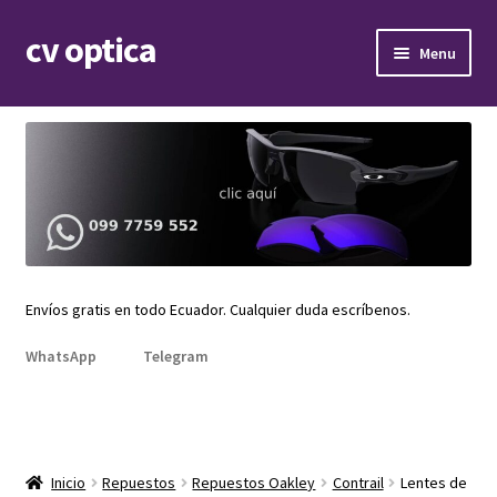
cv optica
Skip
Skip
Menu
to
to
navigation
content
Expand
Armazones de lentes
child
menu
Expand
Gafas de sol
child
menu
Expand
Repuestos
child
menu
Promociones
Envíos gratis en todo Ecuador. Cualquier duda escríbenos.
WhatsApp
Telegram
Inicio
Repuestos
Repuestos Oakley
Contrail
Lentes de