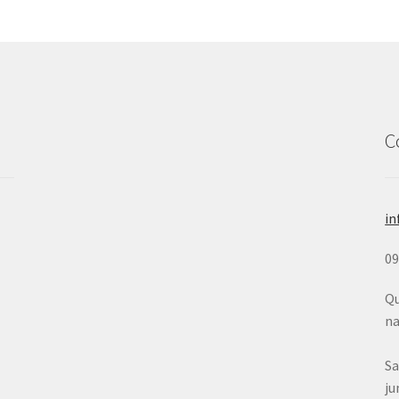
C
in
0
Qu
na
Sa
ju