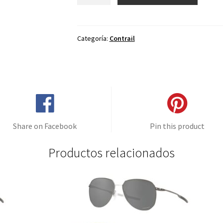
de
repuesto
para
Oakley
Categoría:
Contrail
Contrail
Cielo
Espejo
-
Polarizado
cantidad
Share on Facebook
Pin this product
Productos relacionados