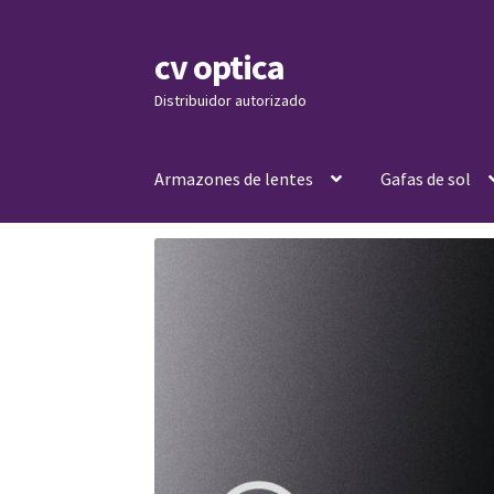
cv optica
Skip
Skip
to
to
Distribuidor autorizado
navigation
content
Armazones de lentes
Gafas de sol