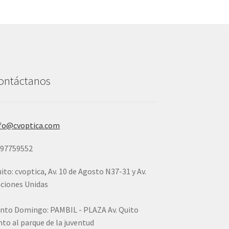
ontáctanos
fo@cvoptica.com
997759552
ito: cvoptica, Av. 10 de Agosto N37-31 y Av.
ciones Unidas
nto Domingo: PAMBIL - PLAZA Av. Quito
nto al parque de la juventud