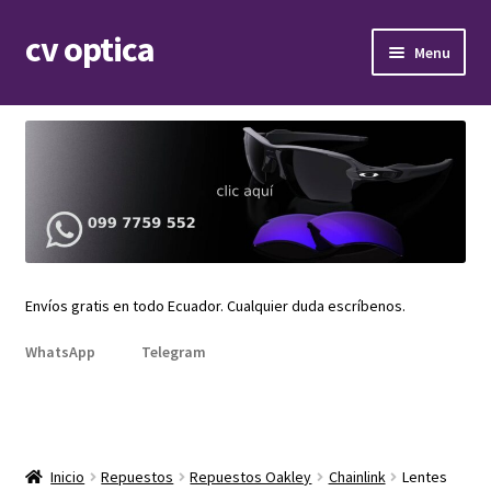
cv optica
Skip
Skip
Menu
to
to
navigation
content
Expand
Armazones de lentes
child
menu
Expand
Gafas de sol
child
menu
Expand
Repuestos
child
menu
Promociones
Envíos gratis en todo Ecuador. Cualquier duda escríbenos.
WhatsApp
Telegram
Inicio
Repuestos
Repuestos Oakley
Chainlink
Lentes