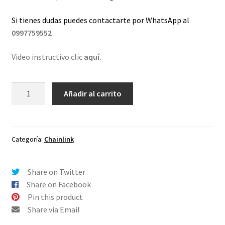
Si tienes dudas puedes contactarte por WhatsApp al
0997759552
Video instructivo clic
aquí.
Lentes
Añadir al carrito
de
repuesto
para
Oakley
Categoría:
Chainlink
Chainlink
Esmeralda
Share on Twitter
Espejo
Share on Facebook
cantidad
Pin this product
Share via Email