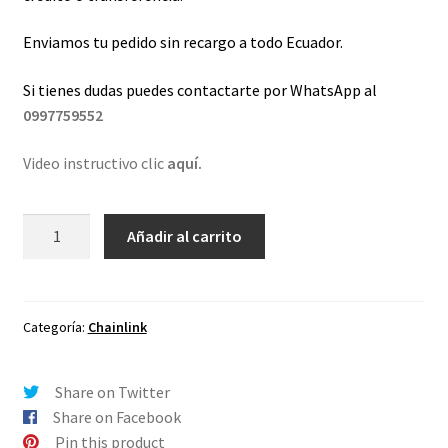
Enviamos tu pedido sin recargo a todo Ecuador.
Si tienes dudas puedes contactarte por WhatsApp al
0997759552
Video instructivo clic
aquí.
Lentes
Añadir al carrito
de
repuesto
para
Oakley
Categoría:
Chainlink
Chainlink
Esmeralda
Share on Twitter
Espejo
Share on Facebook
-
Pin this product