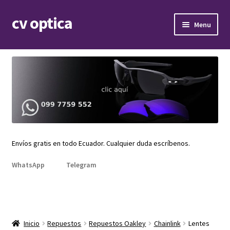
cv optica
Skip
Skip
Menu
to
to
navigation
content
Expand
Armazones de lentes
child
menu
Expand
Gafas de sol
child
menu
Expand
Repuestos
child
menu
Promociones
Envíos gratis en todo Ecuador. Cualquier duda escríbenos.
WhatsApp
Telegram
Inicio
Repuestos
Repuestos Oakley
Chainlink
Lentes