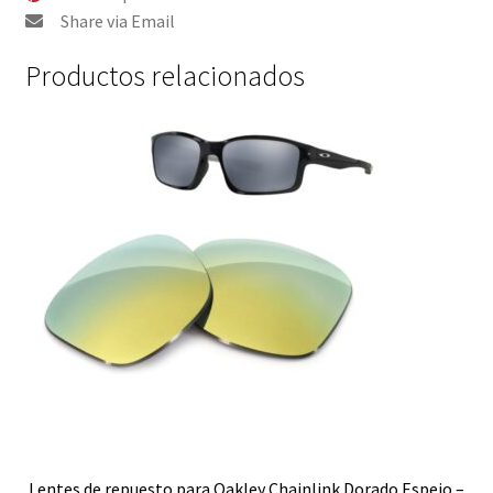
Polarizado
Share via Email
cantidad
Productos relacionados
Lentes de repuesto para Oakley Chainlink Dorado Espejo –