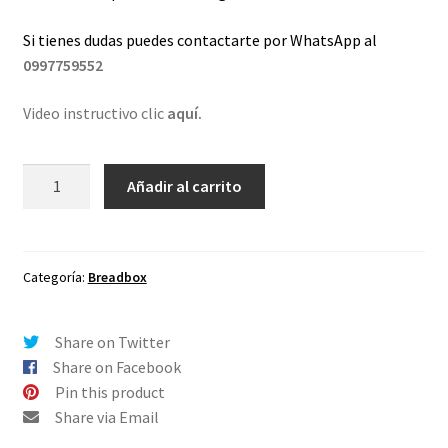
Si tienes dudas puedes contactarte por WhatsApp al
0997759552
Video instructivo clic
aquí.
Lentes
Añadir al carrito
de
repuesto
para
Oakley
Categoría:
Breadbox
Breadbox
Café
Share on Twitter
Degradé
Share on Facebook
cantidad
Pin this product
Share via Email