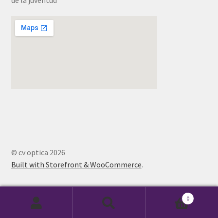
© cv optica 2026
Built with Storefront & WooCommerce
.
0
Buscar
Buscar