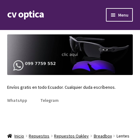
cv optica
Skip
Skip
Menu
to
to
navigation
content
Expand
Armazones de lentes
child
menu
Expand
Gafas de sol
child
menu
Expand
Repuestos
child
menu
Promociones
Envíos gratis en todo Ecuador. Cualquier duda escríbenos.
WhatsApp
Telegram
Inicio
Repuestos
Repuestos Oakley
Breadbox
Lentes