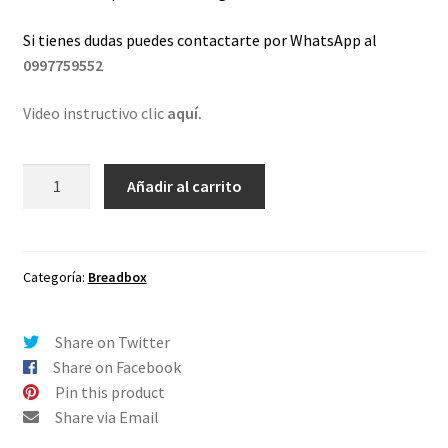
Si tienes dudas puedes contactarte por WhatsApp al
0997759552
Video instructivo clic
aquí.
Lentes
Añadir al carrito
de
repuesto
para
Oakley
Categoría:
Breadbox
Breadbox
Negro
Share on Twitter
-
Share on Facebook
Polarizado
Pin this product
cantidad
Share via Email