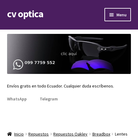
cv optica
Skip
Skip
Menu
to
to
navigation
content
Expand
Armazones de lentes
child
menu
Expand
Gafas de sol
child
menu
Expand
Repuestos
child
menu
Promociones
Envíos gratis en todo Ecuador. Cualquier duda escríbenos.
WhatsApp
Telegram
Inicio
Repuestos
Repuestos Oakley
Breadbox
Lentes