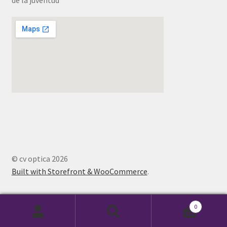
© cv optica 2026
Built with Storefront & WooCommerce
.
0
Buscar
Buscar