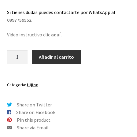
Si tienes dudas puedes contactarte por WhatsApp al
0997759552
Video instructivo clic
aquí.
Lentes
Añadir al carrito
de
repuesto
para
Oakley
Categoría:
Hijinx
Hijinx
Verde
Share on Twitter
-
Share on Facebook
Polarizado
Pin this product
cantidad
Share via Email