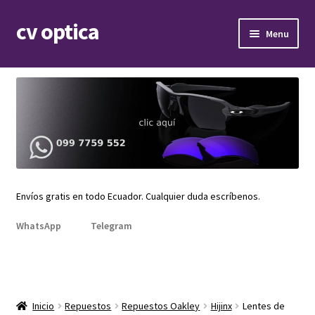
cv optica
Skip
Skip
Menu
to
to
navigation
content
Expand
Armazones de lentes
child
menu
Expand
Gafas de sol
child
menu
Expand
Repuestos
child
menu
Promociones
Envíos gratis en todo Ecuador. Cualquier duda escríbenos.
WhatsApp
Telegram
Inicio
Repuestos
Repuestos Oakley
Hijinx
Lentes de