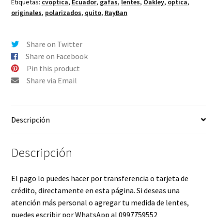
Etiquetas:
cvoptica
,
Ecuador
,
gafas
,
lentes
,
Oakley
,
optica
,
17
originales
,
polarizados
,
quito
,
RayBan
mm
cantidad
Share on Twitter
Share on Facebook
Pin this product
Share via Email
Descripción
Descripción
El pago lo puedes hacer por transferencia o tarjeta de
crédito, directamente en esta página. Si deseas una
atención más personal o agregar tu medida de lentes,
puedes escribir por WhatsApp al 0997759552