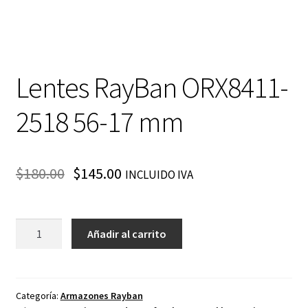
Lentes RayBan ORX8411-
2518 56-17 mm
$
180.00
$
145.00
INCLUIDO IVA
Lentes
Añadir al carrito
RayBan
ORX8411-
2518
56-
Categoría:
Armazones Rayban