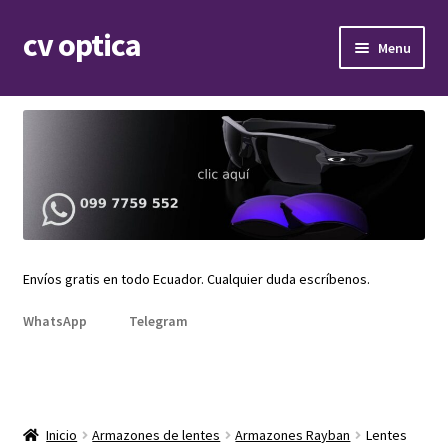
cv optica
Skip
Skip
Menu
to
to
navigation
content
Expand
Armazones de lentes
child
menu
Expand
Gafas de sol
child
menu
Expand
Repuestos
child
menu
Promociones
Envíos gratis en todo Ecuador. Cualquier duda escríbenos.
WhatsApp
Telegram
Inicio
Armazones de lentes
Armazones Rayban
Lentes