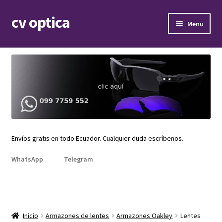
cv optica
Skip
Skip
Menu
to
to
navigation
content
Expand
Armazones de lentes
child
menu
Expand
Gafas de sol
child
menu
Expand
Repuestos
child
menu
Promociones
Envíos gratis en todo Ecuador. Cualquier duda escríbenos.
WhatsApp
Telegram
Inicio
Armazones de lentes
Armazones Oakley
Lentes