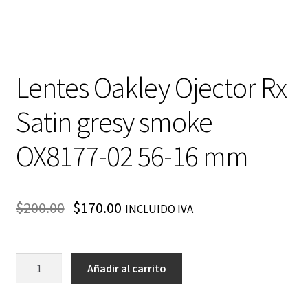
Lentes Oakley Ojector Rx
Satin gresy smoke
OX8177-02 56-16 mm
$
200.00
$
170.00
INCLUIDO IVA
Lentes
Añadir al carrito
Oakley
Ojector