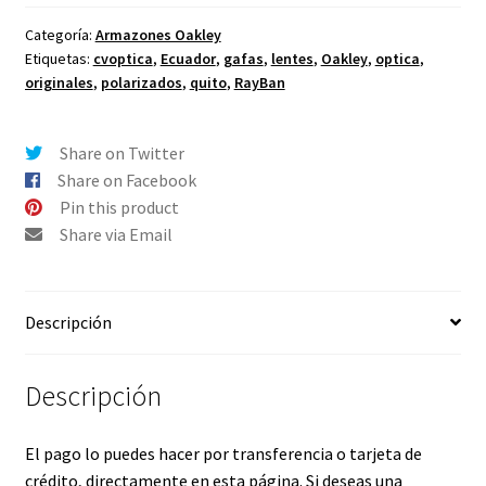
Rx
Satin
Categoría:
Armazones Oakley
Etiquetas:
cvoptica
,
Ecuador
,
gafas
,
lentes
,
Oakley
,
optica
,
gresy
originales
,
polarizados
,
quito
,
RayBan
smoke
OX8177-
02
Share on Twitter
56-
Share on Facebook
16
Pin this product
mm
Share via Email
cantidad
Descripción
Descripción
El pago lo puedes hacer por transferencia o tarjeta de
crédito, directamente en esta página. Si deseas una