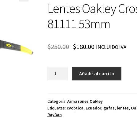
Lentes Oakley Cro
81111 53mm
$
250.00
$
180.00
INCLUIDO IVA
Lentes
Añadir al carrito
Oakley
Crosslink
Youth
OX
Categoría:
Armazones Oakley
Etiquetas:
cvoptica
,
Ecuador
,
gafas
,
lentes
,
Oa
81111
RayBan
53mm
cantidad