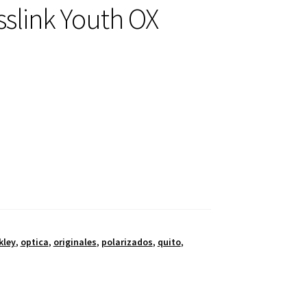
sslink Youth OX
kley
,
optica
,
originales
,
polarizados
,
quito
,