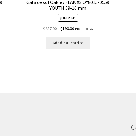
9
Gafa de sol Oakley FLAK XS OY8015-0559
YOUTH 59-16 mm
¡OFERTA!
$
237.00
$
190.00
INCLUIDO IVA
Añadir al carrito
C