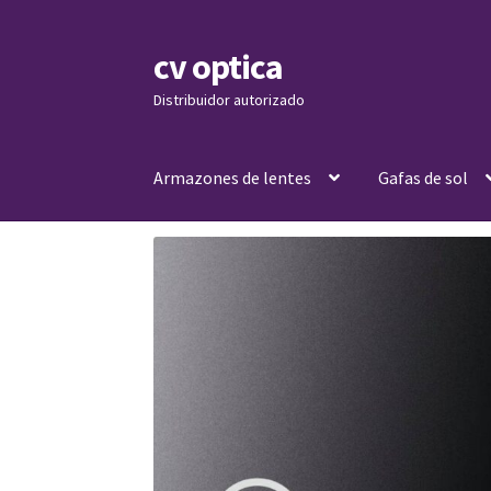
cv optica
Skip
Skip
to
to
Distribuidor autorizado
navigation
content
Armazones de lentes
Gafas de sol