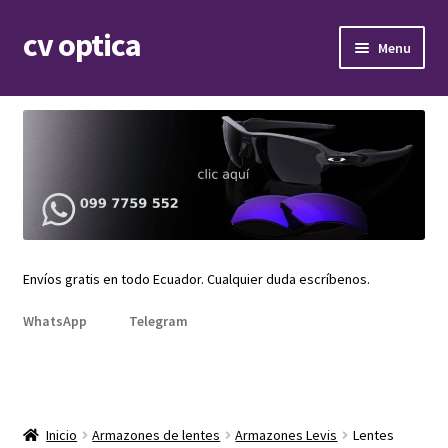
cv optica
Skip
Skip
Menu
to
to
navigation
content
Expand
Armazones de lentes
child
menu
Expand
Gafas de sol
child
menu
Expand
Repuestos
child
menu
Promociones
Envíos gratis en todo Ecuador. Cualquier duda escríbenos.
WhatsApp
Telegram
Inicio
Armazones de lentes
Armazones Levis
Lentes