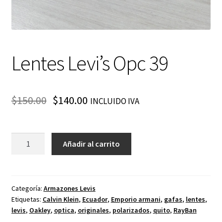
Lentes Levi’s Opc 39
$
150.00
$
140.00
INCLUIDO IVA
Lentes
Añadir al carrito
Levi’s
Opc
39
cantidad
Categoría:
Armazones Levis
Etiquetas:
Calvin Klein
,
Ecuador
,
Emporio armani
,
gafas
,
lentes
,
levis
,
Oakley
,
optica
,
originales
,
polarizados
,
quito
,
RayBan