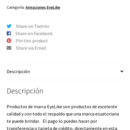
54-
Categoría:
Armazones EyeLike
15
-
Share on Twitter
Color
Share on Facebook
3
Pin this product
cantidad
Share via Email
Descripción
Descripción
Productos de marca EyeLike son productos de excelente
calidad y con todo el respaldo que una marca ecuatoriana
te puede brindar. El pago lo puedes hacer por
transferencia o tarjeta de crédito, directamente en esta