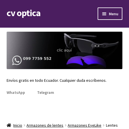
cv optica
Skip
Skip
Menu
to
to
navigation
content
Expand
Armazones de lentes
child
menu
Expand
Gafas de sol
child
menu
Expand
Repuestos
child
menu
Promociones
Envíos gratis en todo Ecuador. Cualquier duda escríbenos.
WhatsApp
Telegram
Inicio
Armazones de lentes
Armazones EyeLike
Lentes