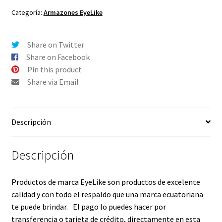
54-
Categoría:
Armazones EyeLike
15
-
Share on Twitter
Color
Share on Facebook
1
Pin this product
cantidad
Share via Email
Descripción
Descripción
Productos de marca EyeLike son productos de excelente
calidad y con todo el respaldo que una marca ecuatoriana
te puede brindar. El pago lo puedes hacer por
transferencia o tarjeta de crédito, directamente en esta