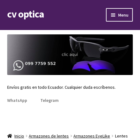
cv optica
Skip
Skip
Menu
to
to
navigation
content
Expand
Armazones de lentes
child
menu
Expand
Gafas de sol
child
menu
Expand
Repuestos
child
menu
Promociones
Envíos gratis en todo Ecuador. Cualquier duda escríbenos.
WhatsApp
Telegram
Inicio
Armazones de lentes
Armazones EyeLike
Lentes