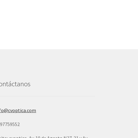
ontáctanos
fo@cvoptica.com
997759552
ito: cvoptica, Av. 10 de Agosto N37-31 y Av.