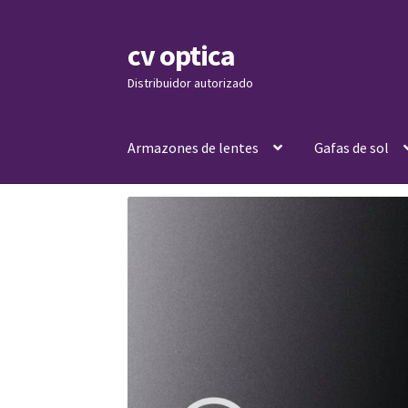
cv optica
Skip
Skip
to
to
Distribuidor autorizado
navigation
content
Armazones de lentes
Gafas de sol