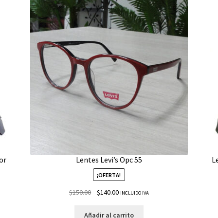
or
Lentes Levi’s Opc 55
L
¡OFERTA!
$
150.00
$
140.00
INCLUIDO IVA
Añadir al carrito