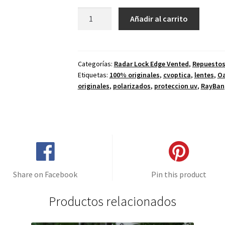
Lentes
Añadir al carrito
de
repuesto
para
Oakley
Categorías:
Radar Lock Edge Vented
,
Repuesto
Etiquetas:
100% originales
,
cvoptica
,
lentes
,
Oa
Radarlock
originales
,
polarizados
,
proteccion uv
,
RayBan
Edge
Ventilado
Azul
Espejo
–
Polarizado
cantidad
Share on Facebook
Pin this product
Productos relacionados