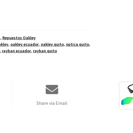
s
,
Repuestos Oakley
kley
,
oakley ecuador
,
oakley quito
,
optica quito
,
,
rayban ecuador
,
rayban quito
Share via Email