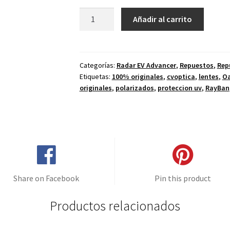
Lentes
Añadir al carrito
de
repuesto
para
Oakley
Categorías:
Radar EV Advancer
,
Repuestos
,
Rep
Etiquetas:
100% originales
,
cvoptica
,
lentes
,
Oa
Radar
originales
,
polarizados
,
proteccion uv
,
RayBan
EV
Advancer
Color
Fuego
Espejo
-
POLARIZADO
Share on Facebook
Pin this product
cantidad
Productos relacionados