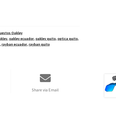
uestos Oakley
kley
,
oakley ecuador
,
oakley quito
,
optica quito
,
,
rayban ecuador
,
rayban quito
Share via Email