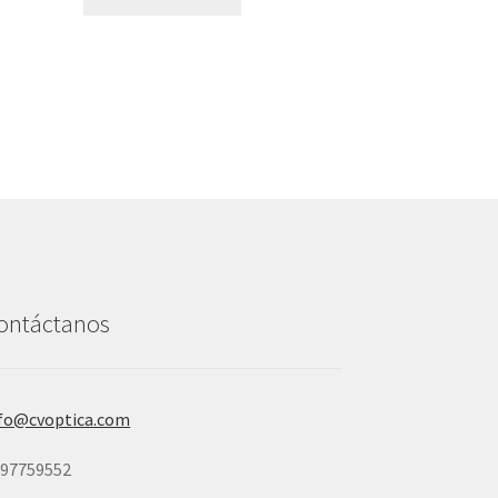
ontáctanos
fo@cvoptica.com
997759552