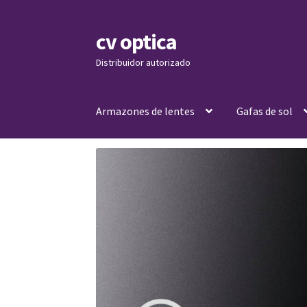
cv optica
Skip
Skip
to
to
Distribuidor autorizado
navigation
content
Armazones de lentes
Gafas de sol