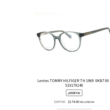
Lentes TOMMY HILFIGER TH 1969 ­ 0KB7 00 
51X17X140
¡OFERTA!
$
207.00
$
174.00
INCLUIDO IVA