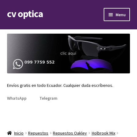
cv optica
Skip
Skip
Menu
to
to
navigation
content
Expand
Armazones de lentes
child
menu
Expand
Gafas de sol
child
menu
Expand
Repuestos
child
menu
Promociones
Envíos gratis en todo Ecuador. Cualquier duda escríbenos.
WhatsApp
Telegram
Inicio
Repuestos
Repuestos Oakley
Holbrook Mix