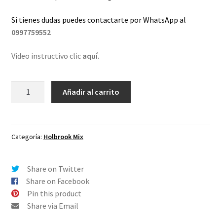
Si tienes dudas puedes contactarte por WhatsApp al
0997759552
Video instructivo clic
aquí.
Lentes
Añadir al carrito
de
repuesto
para
Oakley
Categoría:
Holbrook Mix
Holbrook
Mix
Share on Twitter
Dorado
Share on Facebook
Espejo
Pin this product
cantidad
Share via Email