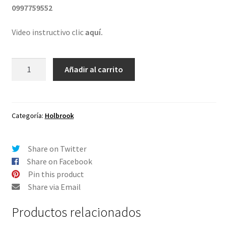
0997759552
Video instructivo clic
aquí.
Lentes
Añadir al carrito
de
repuesto
para
Oakley
Categoría:
Holbrook
Holbrook
Café
Share on Twitter
cantidad
Share on Facebook
Pin this product
Share via Email
Productos relacionados