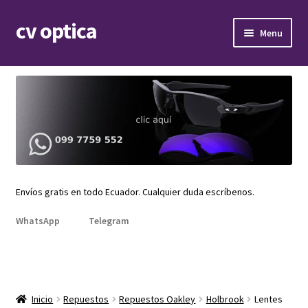
cv optica
Skip
Skip
Menu
to
to
navigation
content
Expand
Armazones de lentes
child
menu
Expand
Gafas de sol
child
menu
Expand
Repuestos
child
menu
Promociones
Envíos gratis en todo Ecuador. Cualquier duda escríbenos.
WhatsApp
Telegram
Inicio
Repuestos
Repuestos Oakley
Holbrook
Lentes