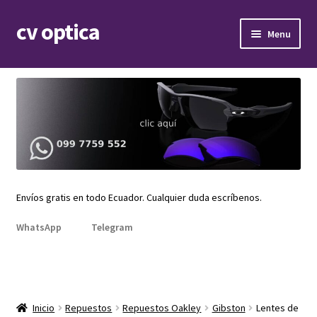
cv optica
Skip
Skip
Menu
to
to
navigation
content
Expand
Armazones de lentes
child
menu
Expand
Gafas de sol
child
menu
Expand
Repuestos
child
menu
Promociones
Envíos gratis en todo Ecuador. Cualquier duda escríbenos.
WhatsApp
Telegram
Inicio
Repuestos
Repuestos Oakley
Gibston
Lentes de