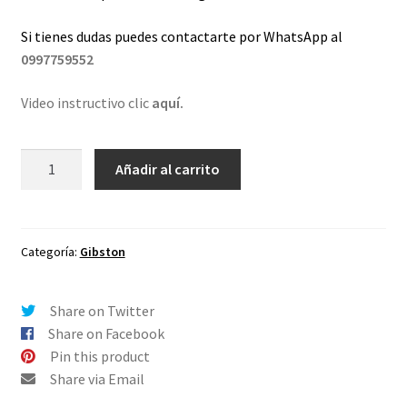
Si tienes dudas puedes contactarte por WhatsApp al
0997759552
Video instructivo clic
aquí.
Lentes
Añadir al carrito
de
repuesto
para
Oakley
Categoría:
Gibston
Gibston
Rojo
Share on Twitter
Espejo
Share on Facebook
-
Pin this product
Polarizado
Share via Email
cantidad