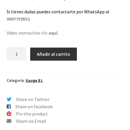
Si tienes dudas puedes contactarte por WhatsApp al
0997759552
Video instructivo clic
aquí.
Lentes
Añadir al carrito
de
repuesto
para
Oakley
Categoría:
Gauge 8 L
Gauge
8
Share on Twitter
L
Share on Facebook
ChromaShifters
Pin this product
Negro
Share via Email
cantidad