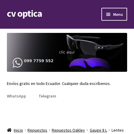
cv optica
Skip
Skip
Menu
to
to
navigation
content
Expand
Armazones de lentes
child
menu
Expand
Gafas de sol
child
menu
Expand
Repuestos
child
menu
Promociones
Envíos gratis en todo Ecuador. Cualquier duda escríbenos.
WhatsApp
Telegram
Inicio
Repuestos
Repuestos Oakley
Gauge 8 L
Lentes