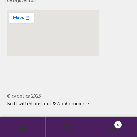
© cv optica 2026
Built with Storefront & WooCommerce
.
0
Buscar
Buscar