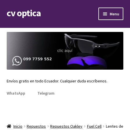
cv optica
Skip
Skip
Menu
to
to
navigation
content
Expand
Armazones de lentes
child
menu
Expand
Gafas de sol
child
menu
Expand
Repuestos
child
menu
Promociones
Envíos gratis en todo Ecuador. Cualquier duda escríbenos.
WhatsApp
Telegram
Inicio
Repuestos
Repuestos Oakley
Fuel Cell
Lentes de