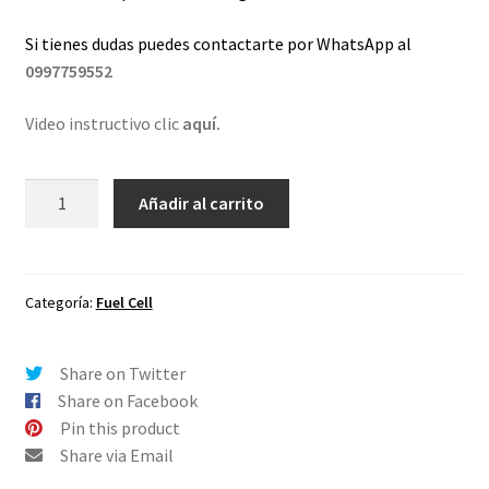
Si tienes dudas puedes contactarte por WhatsApp al
0997759552
Video instructivo clic
aquí.
Lentes
Añadir al carrito
de
repuesto
para
Oakley
Categoría:
Fuel Cell
Fuel
Cell
Share on Twitter
Café
Share on Facebook
Degradé
Pin this product
cantidad
Share via Email