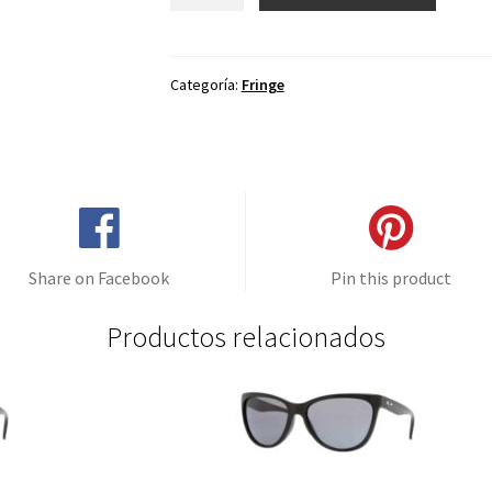
de
repuesto
para
Oakley
Categoría:
Fringe
Fringe
Rojo
Espejo
-
Polarizado
cantidad
Share on Facebook
Pin this product
Productos relacionados