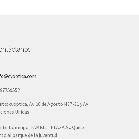
ontáctanos
fo@cvoptica.com
997759552
ito: cvoptica, Av. 10 de Agosto N37-31 y Av.
ciones Unidas
nto Domingo: PAMBIL - PLAZA Av. Quito
nto al parque de la juventud