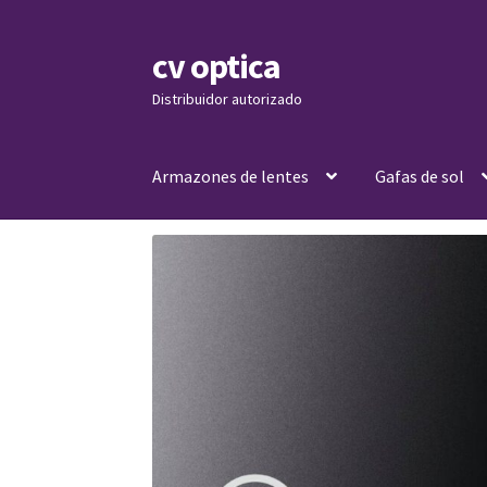
cv optica
Skip
Skip
to
to
Distribuidor autorizado
navigation
content
Armazones de lentes
Gafas de sol