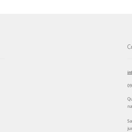
C
in
0
Qu
na
Sa
ju