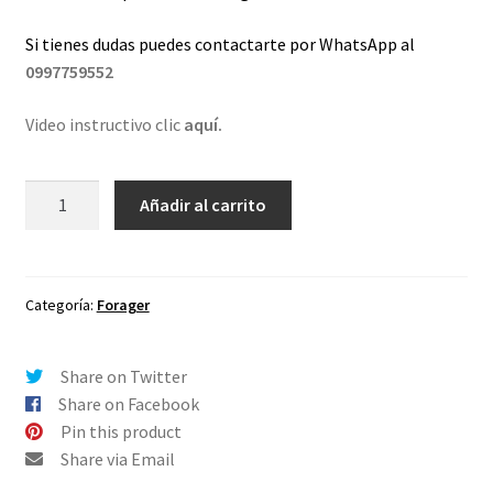
Si tienes dudas puedes contactarte por WhatsApp al
0997759552
Video instructivo clic
aquí.
Lentes
Añadir al carrito
de
repuesto
para
Oakley
Categoría:
Forager
Forager
Violeta
Share on Twitter
Espejo
Share on Facebook
-
Pin this product
Polarizado
Share via Email
cantidad