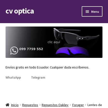
cv optica
Skip
Skip
Menu
to
to
navigation
content
Expand
Armazones de lentes
child
menu
Expand
Gafas de sol
child
menu
Expand
Repuestos
child
menu
Promociones
Envíos gratis en todo Ecuador. Cualquier duda escríbenos.
WhatsApp
Telegram
Inicio
Repuestos
Repuestos Oakley
Forager
Lentes de