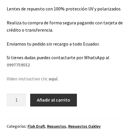
Lentes de repuesto con 100% protección UV y polarizados
Realiza tu compra de forma segura pagando con tarjeta de
crédito o transferencia.
Enviamos tu pedido sin recargo a todo Ecuador.
Si tienes dudas puedes contactarte por WhatsApp al
0997759552
Video instructivo clic
aquí.
Lentes
Añadir al carrito
de
repuesto
para
Oakley
Categorías:
Flak Draft
,
Repuestos
,
Repuestos Oakley