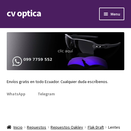
cv optica
Skip
Skip
Menu
to
to
navigation
content
Expand
Armazones de lentes
child
menu
Expand
Gafas de sol
child
menu
Expand
Repuestos
child
menu
Promociones
Envíos gratis en todo Ecuador. Cualquier duda escríbenos.
WhatsApp
Telegram
Inicio
Repuestos
Repuestos Oakley
Flak Draft
Lentes