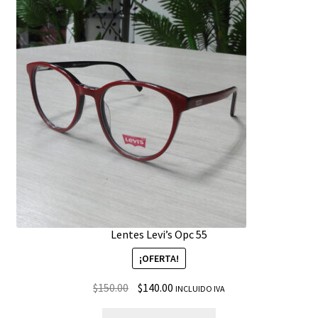
Lentes Levi’s Opc 55
¡OFERTA!
$
150.00
$
140.00
INCLUIDO IVA