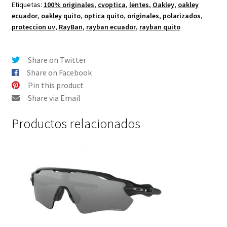
Etiquetas:
100% originales
,
cvoptica
,
lentes
,
Oakley
,
oakley
Flak
ecuador
,
oakley quito
,
optica quito
,
originales
,
polarizados
,
Draft
proteccion uv
,
RayBan
,
rayban ecuador
,
rayban quito
Color
Azul
Espejo
Share on Twitter
-
Share on Facebook
POLARIZADO
Pin this product
cantidad
Share via Email
Productos relacionados