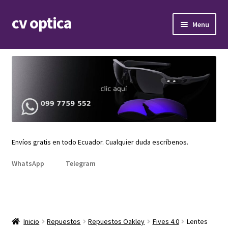
cv optica
Skip
Skip
Menu
to
to
navigation
content
Expand
Armazones de lentes
child
menu
Expand
Gafas de sol
child
menu
Expand
Repuestos
child
menu
Promociones
Envíos gratis en todo Ecuador. Cualquier duda escríbenos.
WhatsApp
Telegram
Inicio
Repuestos
Repuestos Oakley
Fives 4.0
Lentes