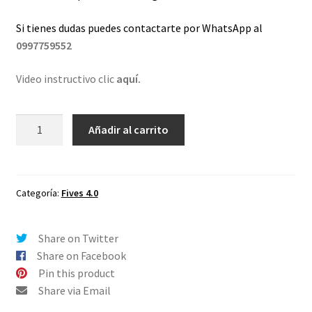
Si tienes dudas puedes contactarte por WhatsApp al
0997759552
Video instructivo clic
aquí.
Lentes
Añadir al carrito
de
repuesto
para
Oakley
Categoría:
Fives 4.0
Fives
40
Share on Twitter
Verde
Share on Facebook
-
Pin this product
Polarizado
Share via Email
cantidad