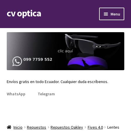
cv optica
Skip
Skip
Menu
to
to
navigation
content
Expand
Armazones de lentes
child
menu
Expand
Gafas de sol
child
menu
Expand
Repuestos
child
menu
Promociones
Envíos gratis en todo Ecuador. Cualquier duda escríbenos.
WhatsApp
Telegram
Inicio
Repuestos
Repuestos Oakley
Fives 4.0
Lentes