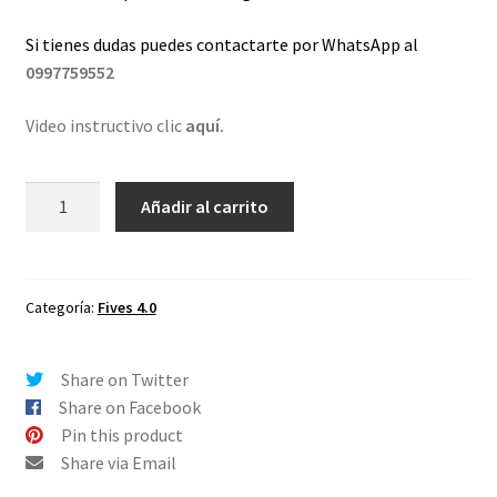
Si tienes dudas puedes contactarte por WhatsApp al
0997759552
Video instructivo clic
aquí.
Lentes
Añadir al carrito
de
repuesto
para
Oakley
Categoría:
Fives 4.0
Fives
40
Share on Twitter
ChromaShifters
Share on Facebook
Café
Pin this product
cantidad
Share via Email