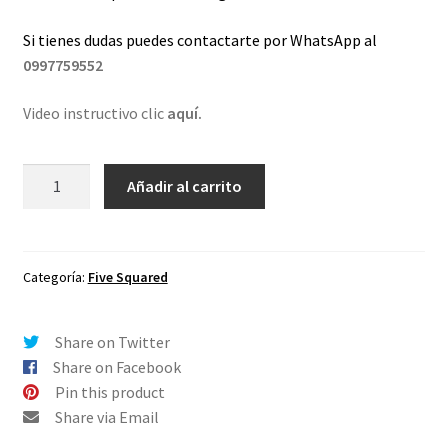
Si tienes dudas puedes contactarte por WhatsApp al
0997759552
Video instructivo clic
aquí.
Lentes
Añadir al carrito
de
repuesto
para
Oakley
Categoría:
Five Squared
Five
Squared
Share on Twitter
Negro
Share on Facebook
Comfort
Pin this product
cantidad
Share via Email