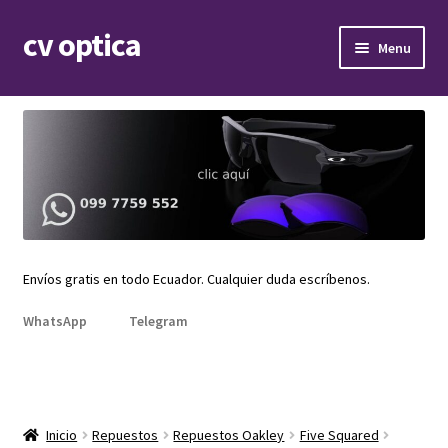
cv optica
Skip
Skip
Menu
to
to
navigation
content
Expand
Armazones de lentes
child
menu
Expand
Gafas de sol
child
menu
Expand
Repuestos
child
menu
Promociones
Envíos gratis en todo Ecuador. Cualquier duda escríbenos.
WhatsApp
Telegram
Inicio
Repuestos
Repuestos Oakley
Five Squared