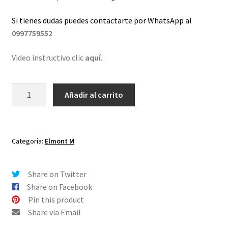
Si tienes dudas puedes contactarte por WhatsApp al
0997759552
Video instructivo clic
aquí.
Lentes
Añadir al carrito
de
repuesto
para
Oakley
Categoría:
Elmont M
Elmont
M
Share on Twitter
Claro
Share on Facebook
Antireflejo
Pin this product
cantidad
Share via Email