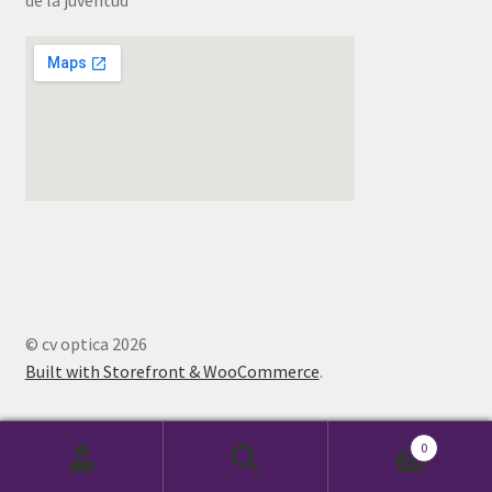
© cv optica 2026
Built with Storefront & WooCommerce
.
0
Buscar
Buscar