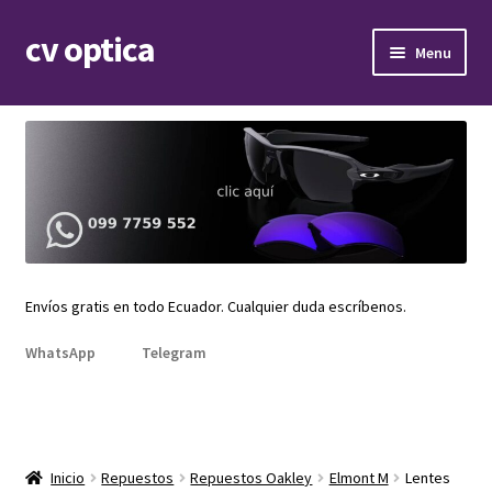
cv optica
Skip
Skip
Menu
to
to
navigation
content
Expand
Armazones de lentes
child
menu
Expand
Gafas de sol
child
menu
Expand
Repuestos
child
menu
Promociones
Envíos gratis en todo Ecuador. Cualquier duda escríbenos.
WhatsApp
Telegram
Inicio
Repuestos
Repuestos Oakley
Elmont M
Lentes