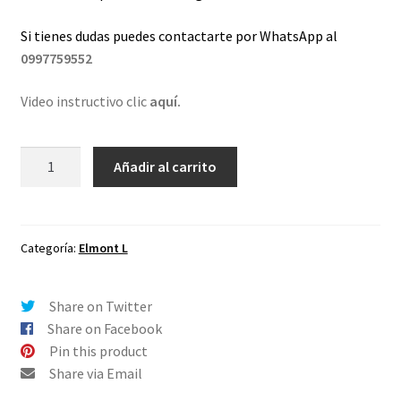
Si tienes dudas puedes contactarte por WhatsApp al
0997759552
Video instructivo clic
aquí.
Lentes
Añadir al carrito
de
repuesto
para
Oakley
Categoría:
Elmont L
Elmont
L
Share on Twitter
Fuego
Share on Facebook
Espejo
Pin this product
-
Share via Email
Polarizado