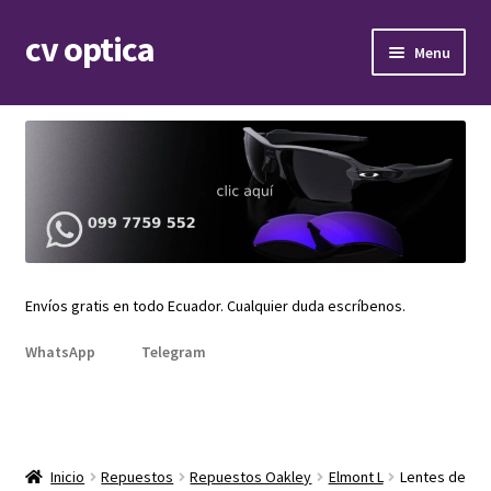
cv optica
Skip
Skip
Menu
to
to
navigation
content
Expand
Armazones de lentes
child
menu
Expand
Gafas de sol
child
menu
Expand
Repuestos
child
menu
Promociones
Envíos gratis en todo Ecuador. Cualquier duda escríbenos.
WhatsApp
Telegram
Inicio
Repuestos
Repuestos Oakley
Elmont L
Lentes de