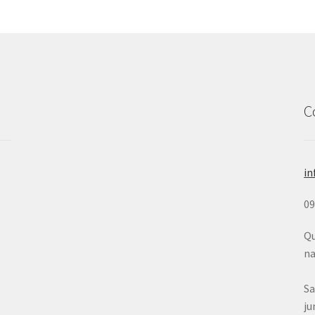
C
in
0
Qu
na
Sa
ju