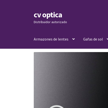
cv optica
Skip
Skip
to
to
Distribuidor autorizado
navigation
content
Armazones de lentes
Gafas de sol