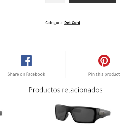
de
repuesto
para
Oakley
Categoría:
Det Cord
Det
Cord
Cielo
Espejo
-
Polarizado
cantidad
Share on Facebook
Pin this product
Productos relacionados