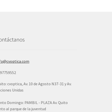
ontáctanos
fo@cvoptica.com
997759552
ito: cvoptica, Av. 10 de Agosto N37-31 y Av.
ciones Unidas
nto Domingo: PAMBIL - PLAZA Av. Quito
nto al parque de la juventud